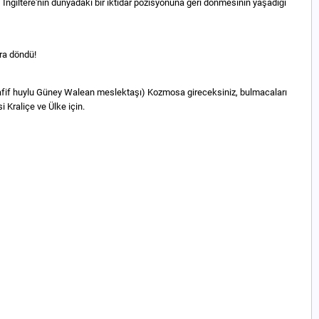
 İngiltere'nin dünyadaki bir iktidar pozisyonuna geri dönmesinin yaşadığı
ara döndü!
 hafif huylu Güney Walean meslektaşı) Kozmosa gireceksiniz, bulmacaları
 Kraliçe ve Ülke için.