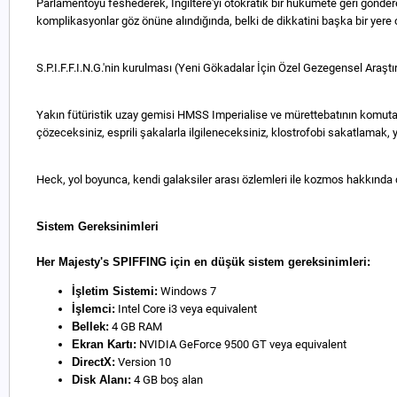
Parlamentoyu feshederek, İngiltere'yi otokratik bir hükümete geri göndere
komplikasyonlar göz önüne alındığında, belki de dikkatini başka bir yere 
S.P.I.F.F.I.N.G.'nin kurulması (Yeni Gökadalar İçin Özel Gezegensel Araştı
Yakın fütüristik uzay gemisi HMSS Imperialise ve mürettebatının komuta
çözeceksiniz, esprili şakalarla ilgileneceksiniz, klostrofobi sakatlamak
Heck, yol boyunca, kendi galaksiler arası özlemleri ile kozmos hakkında d
Sistem Gereksinimleri
Her Majesty's SPIFFING için en düşük sistem gereksinimleri:
İşletim Sistemi:
Windows 7
İşlemci:
Intel Core i3 veya equivalent
Bellek:
4 GB RAM
Ekran Kartı:
NVIDIA GeForce 9500 GT veya equivalent
DirectX:
Version 10
Disk Alanı:
4 GB boş alan