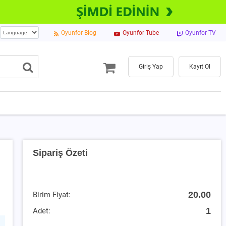
Oyunfor Blog
Oyunfor Tube
Oyunfor TV
Giriş Yap
Kayıt Ol
Sipariş Özeti
20.00
Birim Fiyat:
1
Adet: