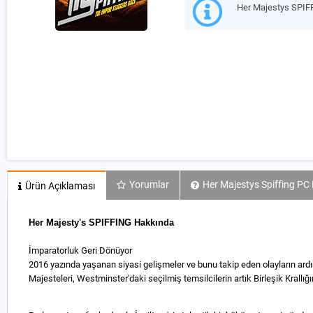
Her Majestys SPIF
Yorumlar
Her Majestys Spiffing PC 
Ürün Açıklaması
Her Majesty's SPIFFING Hakkında
İmparatorluk Geri Dönüyor
2016 yazında yaşanan siyasi gelişmeler ve bunu takip eden olayların ardı
Majesteleri, Westminster'daki seçilmiş temsilcilerin artık Birleşik Krall