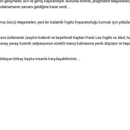
n gelişmeler, acil ve geniş kapsamlıydı. Bununla birlikte, pragmatist Majesteleri,
odaklamanın zamanı geldiğine karar verdi ...
rma Gücü) Majesteleri, yeni bir Galaktik İngiliz İmparatorluğu kurmak için yıldızl
sını üstlenerek (seçkin kıdemli ve beyefendi Kaptan Frank Lee İngiliz ve Aled,
, yavaş yavaş kozmik radyasyonun sürekli maruz kalmasına yenik düşüyor ve hepsi
olaşan birkaç başka insanla karşılaşabilirsiniz ...