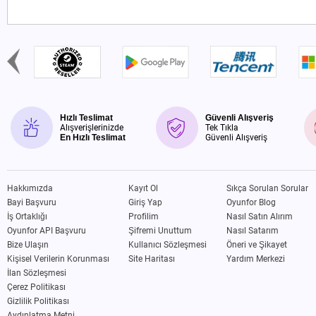
Hızlı Teslimat
Güvenli Alışveriş
Alışverişlerinizde
Tek Tıkla
En Hızlı Teslimat
Güvenli Alışveriş
Hakkımızda
Kayıt Ol
Sıkça Sorulan Sorular
Bayi Başvuru
Giriş Yap
Oyunfor Blog
İş Ortaklığı
Profilim
Nasıl Satın Alırım
Oyunfor API Başvuru
Şifremi Unuttum
Nasıl Satarım
Bize Ulaşın
Kullanıcı Sözleşmesi
Öneri ve Şikayet
Kişisel Verilerin Korunması
Site Haritası
Yardım Merkezi
İlan Sözleşmesi
Çerez Politikası
Gizlilik Politikası
Aydınlatma Metni