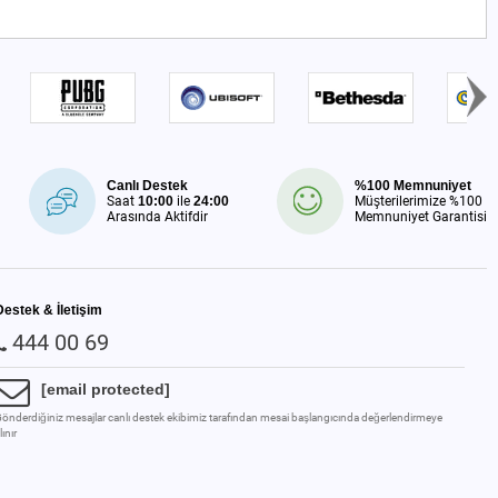
Canlı Destek
%100 Memnuniyet
Saat
10:00
ile
24:00
Müşterilerimize %100
Arasında Aktifdir
Memnuniyet Garantisi
Destek & İletişim
444 00 69
[email protected]
önderdiğiniz mesajlar canlı destek ekibimiz tarafından mesai başlangıcında değerlendirmeye
lınır