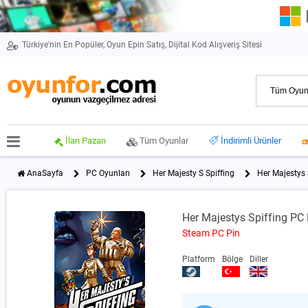
Türkiye'nin En Popüler, Oyun Epin Satış, Dijital Kod Alışveriş Sitesi
İlan Pazarı
Tüm Oyunlar
İndirimli Ürünler
AnaSayfa
PC Oyunları
Her Majesty S Spiffing
Her Majestys 
Her Majestys Spiffing PC 
Steam PC Pin
Platform
Bölge
Diller