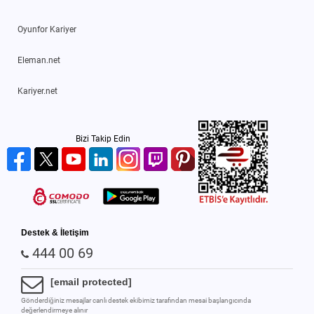
Oyunfor Kariyer
Eleman.net
Kariyer.net
Bizi Takip Edin
Destek & İletişim
444 00 69
[email protected]
Gönderdiğiniz mesajlar canlı destek ekibimiz tarafından mesai başlangıcında
değerlendirmeye alınır