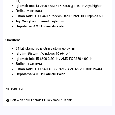
bit)
İşlemci:
Intel i3-2100 / AMD FX-6300 @3.1GHz veya higher
Bellek:
2 GB RAM
Ekran Kartı:
GTX 460 / Radeon 6870 / Intel HD Graphics 630
Ağ:
Genişbant İnternet bağlantısı
Depolama:
4 GB kullanılabilir alan
Önerilen:
64-bit işlemci ve işletim sistemi gerektirir
İşletim Sistemi:
Windows 10 (64-bit)
İşlemci:
Intel i5-6600 3.3GHz / AMD FX 8350 4.0GHz
Bellek:
4 GB RAM
Ekran Kartı:
GTX 960 4GB VRAM / AMD R9 280 3GB VRAM
Depolama:
4 GB kullanılabilir alan
Yorumlar
Golf With Your Friends PC Key Nasıl Yüklenir