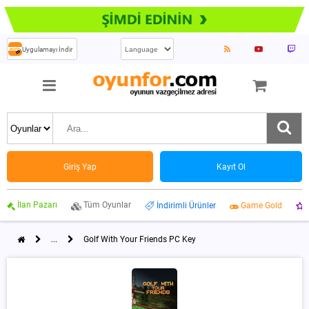
Uygulamayı İndir
Giriş Yap
Kayıt Ol
İlan Pazarı
Tüm Oyunlar
İndirimli Ürünler
Game Gold
...
Golf With Your Friends PC Key