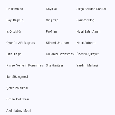
Hakkımızda
Kayıt Ol
Sıkça Sorulan Sorular
Bayi Başvuru
Giriş Yap
Oyunfor Blog
İş Ortaklığı
Profilim
Nasıl Satın Alırım
Oyunfor API Başvuru
Şifremi Unuttum
Nasıl Satarım
Bize Ulaşın
Kullanıcı Sözleşmesi
Öneri ve Şikayet
Kişisel Verilerin Korunması
Site Haritası
Yardım Merkezi
İlan Sözleşmesi
Çerez Politikası
Gizlilik Politikası
Aydınlatma Metni