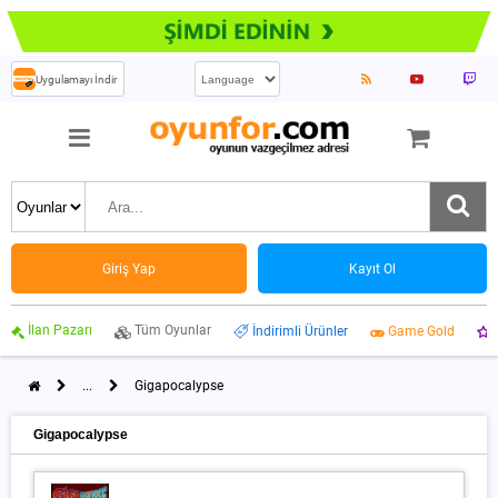
Uygulamayı İndir
Giriş Yap
Kayıt Ol
İlan Pazarı
Tüm Oyunlar
İndirimli Ürünler
Game Gold
...
Gigapocalypse
Gigapocalypse