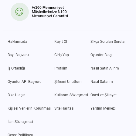
%100 Memnuniyet
Müşterilerimize %100
Memnuniyet Garantisi
Hakkımızda
Kayıt Ol
Sıkça Sorulan Sorular
Bayi Başvuru
Giriş Yap
Oyunfor Blog
İş Ortaklığı
Profilim
Nasıl Satın Alırım
Oyunfor API Başvuru
Şifremi Unuttum
Nasıl Satarım
Bize Ulaşın
Kullanıcı Sözleşmesi
Öneri ve Şikayet
Kişisel Verilerin Korunması
Site Haritası
Yardım Merkezi
İlan Sözleşmesi
Çerez Politikası