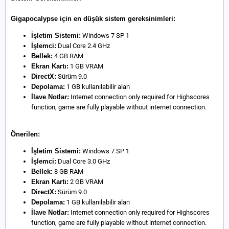
Gigapocalypse için en düşük sistem gereksinimleri:
İşletim Sistemi:
Windows 7 SP 1
İşlemci:
Dual Core 2.4 GHz
Bellek:
4 GB RAM
Ekran Kartı:
1 GB VRAM
DirectX:
Sürüm 9.0
Depolama:
1 GB kullanılabilir alan
İlave Notlar:
Internet connection only required for Highscores
function, game are fully playable without internet connection.
Önerilen:
İşletim Sistemi:
Windows 7 SP 1
İşlemci:
Dual Core 3.0 GHz
Bellek:
8 GB RAM
Ekran Kartı:
2 GB VRAM
DirectX:
Sürüm 9.0
Depolama:
1 GB kullanılabilir alan
İlave Notlar:
Internet connection only required for Highscores
function, game are fully playable without internet connection.