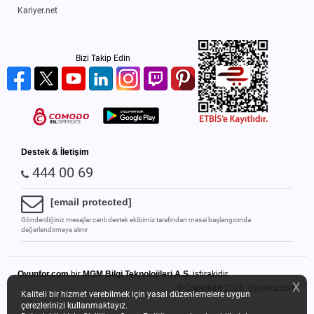
Kariyer.net
Bizi Takip Edin
Destek & İletişim
444 00 69
[email protected]
Gönderdiğiniz mesajlar canlı destek ekibimiz tarafından mesai başlangıcında
değerlendirmeye alınır
Oyunfor.com
bir
MGM Bilgi Teknolojileri A.Ş.
iştirakidir.
X
© Copyright 2026.
Oyunfor.com
Kaliteli bir hizmet verebilmek için yasal düzenlemelere uygun
çerezlerinizi kullanmaktayız.