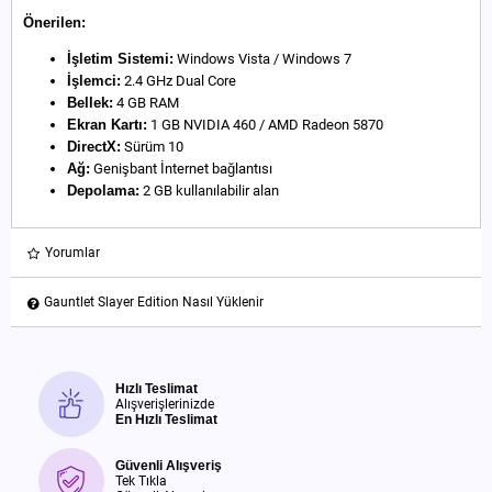
Önerilen:
İşletim Sistemi:
Windows Vista / Windows 7
İşlemci:
2.4 GHz Dual Core
Bellek:
4 GB RAM
Ekran Kartı:
1 GB NVIDIA 460 / AMD Radeon 5870
DirectX:
Sürüm 10
Ağ:
Genişbant İnternet bağlantısı
Depolama:
2 GB kullanılabilir alan
Yorumlar
Gauntlet Slayer Edition Nasıl Yüklenir
Hızlı Teslimat
Alışverişlerinizde
En Hızlı Teslimat
Güvenli Alışveriş
Tek Tıkla