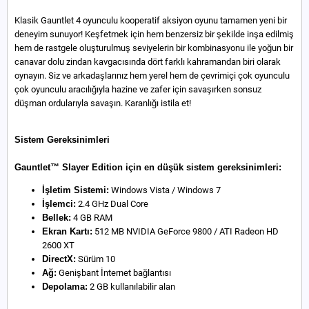
Klasik Gauntlet 4 oyunculu kooperatif aksiyon oyunu tamamen yeni bir
deneyim sunuyor! Keşfetmek için hem benzersiz bir şekilde inşa edilmiş
hem de rastgele oluşturulmuş seviyelerin bir kombinasyonu ile yoğun bir
canavar dolu zindan kavgacısında dört farklı kahramandan biri olarak
oynayın. Siz ve arkadaşlarınız hem yerel hem de çevrimiçi çok oyunculu
çok oyunculu aracılığıyla hazine ve zafer için savaşırken sonsuz
düşman ordularıyla savaşın. Karanlığı istila et!
Sistem Gereksinimleri
Gauntlet™ Slayer Edition için en düşük sistem gereksinimleri:
İşletim Sistemi:
Windows Vista / Windows 7
İşlemci:
2.4 GHz Dual Core
Bellek:
4 GB RAM
Ekran Kartı:
512 MB NVIDIA GeForce 9800 / ATI Radeon HD
2600 XT
DirectX:
Sürüm 10
Ağ:
Genişbant İnternet bağlantısı
Depolama:
2 GB kullanılabilir alan