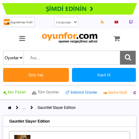
Uygulamayı İndir
Giriş Yap
Kayıt Ol
İlan Pazarı
Tüm Oyunlar
İndirimli Ürünler
Game Gold
...
Gauntlet Slayer Edition
Gauntlet Slayer Edition