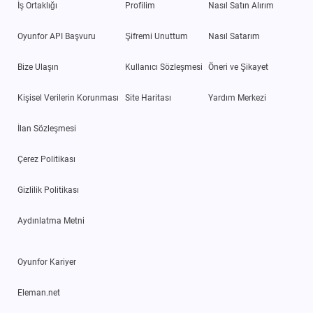
İş Ortaklığı
Profilim
Nasıl Satın Alırım
Oyunfor API Başvuru
Şifremi Unuttum
Nasıl Satarım
Bize Ulaşın
Kullanıcı Sözleşmesi
Öneri ve Şikayet
Kişisel Verilerin Korunması
Site Haritası
Yardım Merkezi
İlan Sözleşmesi
Çerez Politikası
Gizlilik Politikası
Aydınlatma Metni
Oyunfor Kariyer
Eleman.net