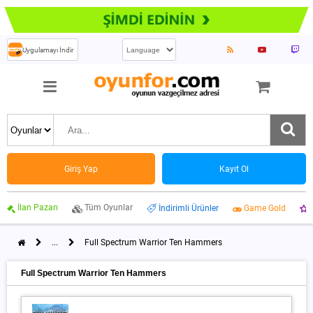
Uygulamayı İndir
Giriş Yap
Kayıt Ol
İlan Pazarı
Tüm Oyunlar
İndirimli Ürünler
Game Gold
...
Full Spectrum Warrior Ten Hammers
Full Spectrum Warrior Ten Hammers