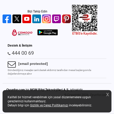
Bizi Takip Edin
Destek & İletişim
444 00 69
[email protected]
Gönderdiğiniz mesajlar canlı destek ekibimiz tarafından mesai başlangıcında
değerlendirmeye alınır
Oyunfor.com
bir
MGM Bilgi Teknolojileri A.Ş.
iştirakidir.
X
© Copyright 2026.
Oyunfor.com
Kaliteli bir hizmet verebilmek için yasal düzenlemelere uygun
çerezlerinizi kullanmaktayız.
Detaylı bilgi için
Gizlilik ve Çerez Politikamızı
inceleyebilirsiniz.