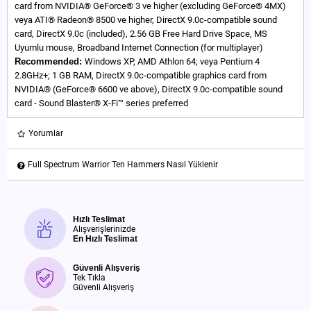
card from NVIDIA® GeForce® 3 ve higher (excluding GeForce® 4MX)
veya ATI® Radeon® 8500 ve higher, DirectX 9.0c-compatible sound
card, DirectX 9.0c (included), 2.56 GB Free Hard Drive Space, MS
Uyumlu mouse, Broadband Internet Connection (for multiplayer)
Recommended:
Windows XP, AMD Athlon 64; veya Pentium 4
2.8GHz+; 1 GB RAM, DirectX 9.0c-compatible graphics card from
NVIDIA® (GeForce® 6600 ve above), DirectX 9.0c-compatible sound
card - Sound Blaster® X-Fi™ series preferred
Yorumlar
Full Spectrum Warrior Ten Hammers Nasıl Yüklenir
Hızlı Teslimat
Alışverişlerinizde
En Hızlı Teslimat
Güvenli Alışveriş
Tek Tıkla
Güvenli Alışveriş