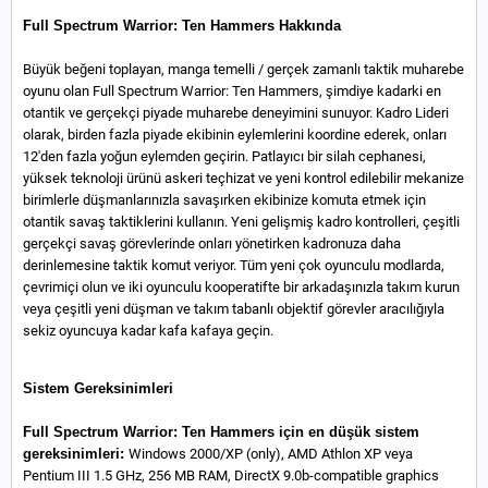
Full Spectrum Warrior: Ten Hammers Hakkında
Büyük beğeni toplayan, manga temelli / gerçek zamanlı taktik muharebe
oyunu olan Full Spectrum Warrior: Ten Hammers, şimdiye kadarki en
otantik ve gerçekçi piyade muharebe deneyimini sunuyor. Kadro Lideri
olarak, birden fazla piyade ekibinin eylemlerini koordine ederek, onları
12'den fazla yoğun eylemden geçirin. Patlayıcı bir silah cephanesi,
yüksek teknoloji ürünü askeri teçhizat ve yeni kontrol edilebilir mekanize
birimlerle düşmanlarınızla savaşırken ekibinize komuta etmek için
otantik savaş taktiklerini kullanın. Yeni gelişmiş kadro kontrolleri, çeşitli
gerçekçi savaş görevlerinde onları yönetirken kadronuza daha
derinlemesine taktik komut veriyor. Tüm yeni çok oyunculu modlarda,
çevrimiçi olun ve iki oyunculu kooperatifte bir arkadaşınızla takım kurun
veya çeşitli yeni düşman ve takım tabanlı objektif görevler aracılığıyla
sekiz oyuncuya kadar kafa kafaya geçin.
Sistem Gereksinimleri
Full Spectrum Warrior: Ten Hammers için en düşük sistem
gereksinimleri:
Windows 2000/XP (only), AMD Athlon XP veya
Pentium III 1.5 GHz, 256 MB RAM, DirectX 9.0b-compatible graphics