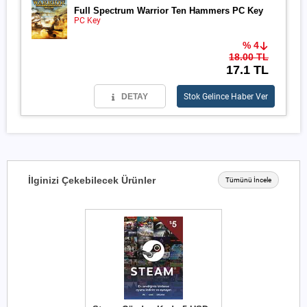
Full Spectrum Warrior Ten Hammers PC Key
PC Key
% 4
18.00 TL
17.1 TL
DETAY
Stok Gelince Haber Ver
İlginizi Çekebilecek Ürünler
Tümünü İncele