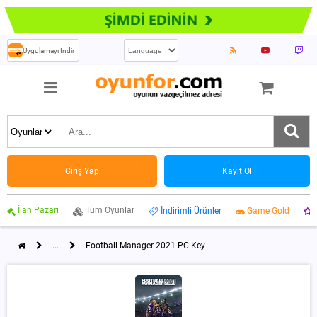
Uygulamayı İndir
Giriş Yap
Kayıt Ol
İlan Pazarı
Tüm Oyunlar
İndirimli Ürünler
Game Gold
...
Football Manager 2021 PC Key