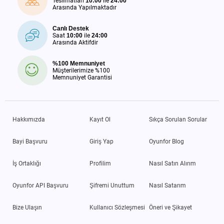
Teslimatları
10:00
ile
24:00
Arasında Yapılmaktadır
Canlı Destek
Saat
10:00
ile
24:00
Arasında Aktifdir
%100 Memnuniyet
Müşterilerimize %100
Memnuniyet Garantisi
Hakkımızda
Kayıt Ol
Sıkça Sorulan Sorular
Bayi Başvuru
Giriş Yap
Oyunfor Blog
İş Ortaklığı
Profilim
Nasıl Satın Alırım
Oyunfor API Başvuru
Şifremi Unuttum
Nasıl Satarım
Bize Ulaşın
Kullanıcı Sözleşmesi
Öneri ve Şikayet