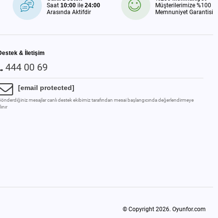
Saat
10:00
ile
24:00
Müşterilerimize %100
Arasında Aktifdir
Memnuniyet Garantisi
Destek & İletişim
444 00 69
[email protected]
önderdiğiniz mesajlar canlı destek ekibimiz tarafından mesai başlangıcında değerlendirmeye
lınır
© Copyright 2026.
Oyunfor.com