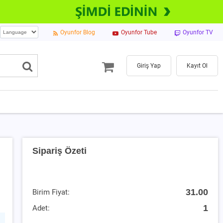
Oyunfor Blog
Oyunfor Tube
Oyunfor TV
Giriş Yap
Kayıt Ol
Sipariş Özeti
31.00
Birim Fiyat:
1
Adet: