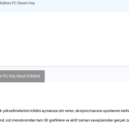
 Edition PC Steam Key
n PC Key Nasıl Yüklenir
ik yükseltmelerinin kilidini açmanıza izin veren, aksiyon/macera oyunlarının tarihi
land, sizi monokromdan tam 3D grafiklere ve aktif zaman savaşlarından gerçek za