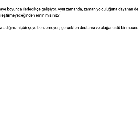
hikaye boyunca ilerledikçe gelişiyor. Aynı zamanda, zaman yolculuğuna dayanan der
ötüleştirmeyeceğinden emin misiniz?
oynadığınız hiçbir şeye benzemeyen, gerçekten destansı ve olağanüstü bir macer