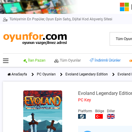
Türkiye'nin En Popüler, Oyun Epin Satış, Dijital Kod Alışveriş Sitesi
İlan Pazarı
Tüm Oyunlar
İndirimli Ürünler
AnaSayfa
PC Oyunları
Evoland Legendary Edition
Evoland 
Evoland Legendary Editio
PC Key
Platform
Bölge
Diller