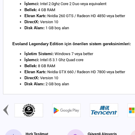
İşlemci:
Intel 2.0ghz Core 2 Duo veya equivalent
Bellek:
4 GB RAM
Ekran Kartı:
Nvidia 260 GTS / Radeon HD 4850 veya better
DirectX:
Version 10
Disk Alanı:
1 GB boş alan
Evoland Legendary Edition için önerilen sistem gereksinimleri:
İşletim Sistemi:
Windows 7 veya better
İşlemci:
Intel i5 3.1 Ghz Quad core
Bellek:
8 GB RAM
Ekran Kartı:
Nvidia GTX 660 / Radeon HD 7800 veya better
DirectX:
Version 10
Disk Alanı:
2 GB boş alan
Hızlı Teslimat
Güvenli Alışveriş