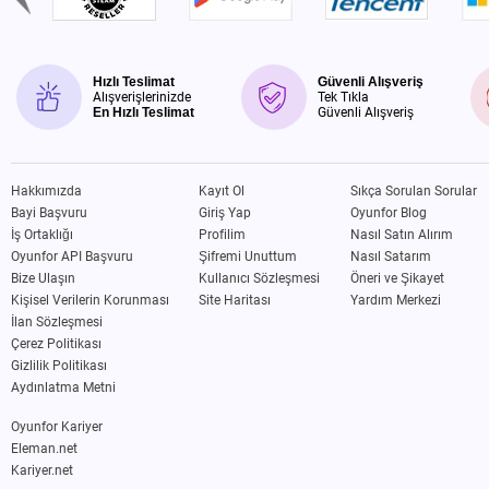
Hızlı Teslimat
Güvenli Alışveriş
Alışverişlerinizde
Tek Tıkla
En Hızlı Teslimat
Güvenli Alışveriş
Hakkımızda
Kayıt Ol
Sıkça Sorulan Sorular
Bayi Başvuru
Giriş Yap
Oyunfor Blog
İş Ortaklığı
Profilim
Nasıl Satın Alırım
Oyunfor API Başvuru
Şifremi Unuttum
Nasıl Satarım
Bize Ulaşın
Kullanıcı Sözleşmesi
Öneri ve Şikayet
Kişisel Verilerin Korunması
Site Haritası
Yardım Merkezi
İlan Sözleşmesi
Çerez Politikası
Gizlilik Politikası
Aydınlatma Metni
Oyunfor Kariyer
Eleman.net
Kariyer.net