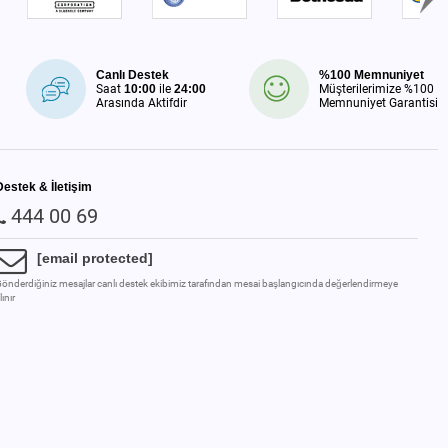
Canlı Destek
%100 Memnuniyet
Saat
10:00
ile
24:00
Müşterilerimize %100
Arasında Aktifdir
Memnuniyet Garantisi
Destek & İletişim
444 00 69
[email protected]
önderdiğiniz mesajlar canlı destek ekibimiz tarafından mesai başlangıcında değerlendirmeye
lınır