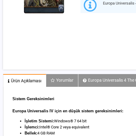
Europa Universali
Yorumlar
Europa Universalis 4 The
Ürün Açıklaması
Sistem Gereksinimleri
Europa Universalis IV için en düşük sistem gereksinimleri:
İşletim Sistemi:
Windows® 7 64 bit
İşlemci:
Intel® Core 2 veya equivalent
Bellek:
4 GB RAM