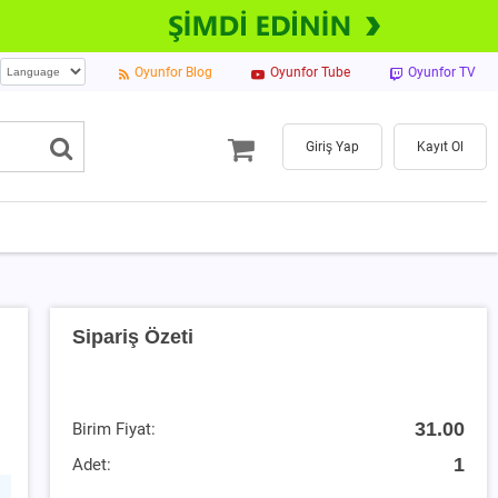
Oyunfor Blog
Oyunfor Tube
Oyunfor TV
Giriş Yap
Kayıt Ol
Sipariş Özeti
31.00
Birim Fiyat:
1
Adet: