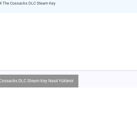
s 4 The Cossacks DLC Steam Key
 Cossacks DLC Steam Key Nasıl Yüklenir