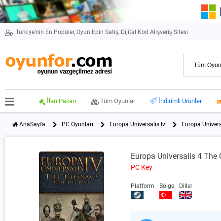
Türkiye'nin En Popüler, Oyun Epin Satış, Dijital Kod Alışveriş Sitesi
İlan Pazarı
Tüm Oyunlar
İndirimli Ürünler
AnaSayfa
PC Oyunları
Europa Universalis Iv
Europa Univer
Europa Universalis 4 Th
PC Key
Platform
Bölge
Diller