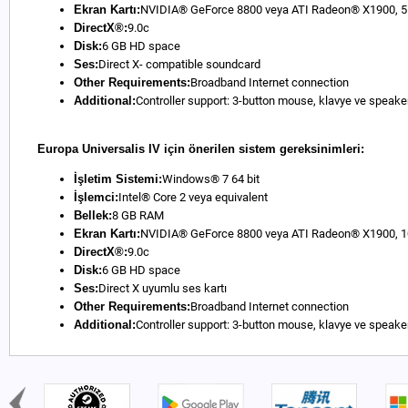
Ekran Kartı:
NVIDIA® GeForce 8800 veya ATI Radeon® X1900, 5
DirectX®:
9.0c
Disk:
6 GB HD space
Ses:
Direct X- compatible soundcard
Other Requirements:
Broadband Internet connection
Additional:
Controller support: 3-button mouse, klavye ve speake
Europa Universalis IV için önerilen sistem gereksinimleri:
İşletim Sistemi:
Windows® 7 64 bit
İşlemci:
Intel® Core 2 veya equivalent
Bellek:
8 GB RAM
Ekran Kartı:
NVIDIA® GeForce 8800 veya ATI Radeon® X1900,
DirectX®:
9.0c
Disk:
6 GB HD space
Ses:
Direct X uyumlu ses kartı
Other Requirements:
Broadband Internet connection
Additional:
Controller support: 3-button mouse, klavye ve speake