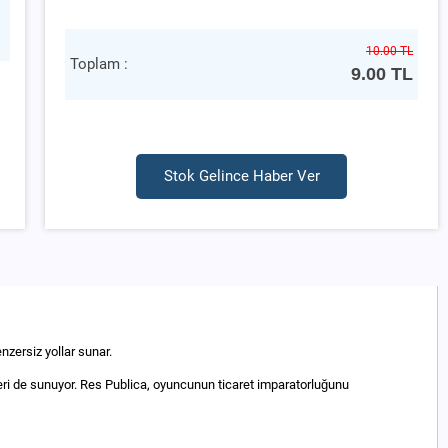
10.00 TL
Toplam :
9.00
TL
Stok Gelince Haber Ver
zersiz yollar sunar.
leri de sunuyor. Res Publica, oyuncunun ticaret imparatorluğunu