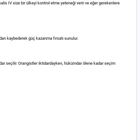
lis IV size bir ülkeyi kontrol etme yeteneği verir ve eğer gerekenlere
darı kaybederek güç kazanma fırsatı sunulur.
mdar seçilir. Orangistler iktidardayken, hükümdar ölene kadar seçim