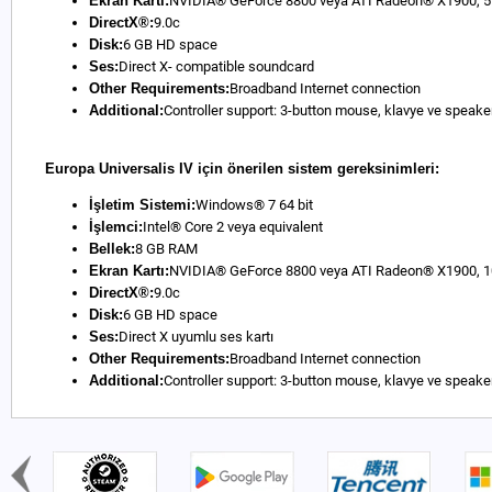
Ekran Kartı:
NVIDIA® GeForce 8800 veya ATI Radeon® X1900, 5
DirectX®:
9.0c
Disk:
6 GB HD space
Ses:
Direct X- compatible soundcard
Other Requirements:
Broadband Internet connection
Additional:
Controller support: 3-button mouse, klavye ve speake
Europa Universalis IV için önerilen sistem gereksinimleri:
İşletim Sistemi:
Windows® 7 64 bit
İşlemci:
Intel® Core 2 veya equivalent
Bellek:
8 GB RAM
Ekran Kartı:
NVIDIA® GeForce 8800 veya ATI Radeon® X1900,
DirectX®:
9.0c
Disk:
6 GB HD space
Ses:
Direct X uyumlu ses kartı
Other Requirements:
Broadband Internet connection
Additional:
Controller support: 3-button mouse, klavye ve speake