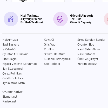
Hızlı Teslimat
Güvenli Alışveriş
Alışverişlerinizde
Tek Tıkla
En Hızlı Teslimat
Güvenli Alışveriş
Hakkımızda
Kayıt Ol
Sıkça Sorulan Sorular
Bayi Başvuru
Giriş Yap
Oyunfor Blog
İş Ortaklığı
Profilim
Nasıl Satın Alırım
Oyunfor API Başvuru
Şifremi Unuttum
Nasıl Satarım
Bize Ulaşın
Kullanıcı Sözleşmesi
Öneri ve Şikayet
Kişisel Verilerin Korunması
Site Haritası
Yardım Merkezi
İlan Sözleşmesi
Çerez Politikası
Gizlilik Politikası
Aydınlatma Metni
Oyunfor Kariyer
Eleman.net
Kariyer.net