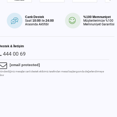
Canlı Destek
%100 Memnuniyet
Saat
10:00
ile
24:00
Müşterilerimize %100
Arasında Aktifdir
Memnuniyet Garantisi
Destek & İletişim
444 00 69
[email protected]
önderdiğiniz mesajlar canlı destek ekibimiz tarafından mesai başlangıcında değerlendirmeye
lınır