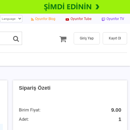
Oyunfor Blog
Oyunfor Tube
Oyunfor TV
Giriş Yap
Kayıt Ol
Sipariş Özeti
9.00
Birim Fiyat:
1
Adet: