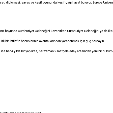
aret, diplomasi, savaş ve keşif oyununda keşif çağı hayat buluyor. Europa Universa
lınız boyunca Cumhuriyet Geleneğini kazanırken Cumhuriyet Geleneğini ya da ikti
elirli bir ihtilafın bonuslarının avantajlarından yararlanmak için güç harcayın.
e ise her 4 yılda bir yapılırsa, her zaman 2 rastgele aday arasından yeni bir hükü