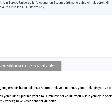
ak için Europa Universalis IV oyununun Steam sürümüne sahip olmak gereklidir.
is 4 Res Publica DLC Steam Key
Res Publica DLC PC Key Nasıl Yüklenir
ü genişlemedir, bu da halkınıza hükmetmek ve ulusunuzu yönetmek için yeni ve ben
 yeni fikir gruplarının yanı sıra Cumhuriyetler ve Diktatörlük için yeni oyun öğe
ek yönetişim ve keşif sanatını yükseltir.