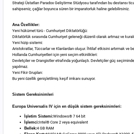
Strateji Üstatları Paradox Geliştirme Stüdyosu tarafından bu destansı tic
sahipseniz, çağlar boyunca süren bir imparatorluk haline gelebilirsiniz.
Ana Özellikler:
Yeni hükümet türü - Cumhuriyet Diktatörlüğü:
Diktatörlük sırasında Cumhuriyet geleneği düzenli olarak artmaz ve kura
Yeni hizip sistemi:
Aristokratlar, Tüccarlar ve Klanlardan oluşur. İhtilaf etkisini artırmak ve b
Hollanda Cumhuriyetleri için yeni seçim etkinlikleri:
Devletçiler ve Orangistler etrafında yoğunlaştı. Devletçiler güç seçimind
yapılmaz.
Yeni Fikir Grupları:
Bu yeni özellik genişletilmiş keşif imkanı sunuyor.
Sistem Gereksinimleri
Europa Universalis IV için en düşük sistem gereksinimleri:
İşletim Sistemi:
Windows® 7 64 bit
İşlemci:
Intel® Core 2 veya equivalent
Bellek:
4 GB RAM