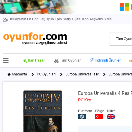
Türkiye'nin En Popüler, Oyun Epin Satış, Dijital Kod Alışveriş Sitesi
İlan Pazarı
Tüm Oyunlar
İndirimli Ürünler
AnaSayfa
PC Oyunları
Europa Universalis Iv
Europa Univers
Europa Universalis 4 Res
PC Key
Platform
Bölge
Diller