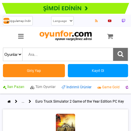
Uygulamayı İndir
Giriş Yap
Kayıt Ol
İlan Pazarı
Tüm Oyunlar
İndirimli Ürünler
Game Gold
...
Euro Truck Simulator 2 Game of the Year Edition PC Key