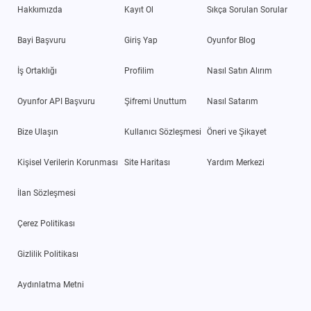
Hakkımızda
Kayıt Ol
Sıkça Sorulan Sorular
Bayi Başvuru
Giriş Yap
Oyunfor Blog
İş Ortaklığı
Profilim
Nasıl Satın Alırım
Oyunfor API Başvuru
Şifremi Unuttum
Nasıl Satarım
Bize Ulaşın
Kullanıcı Sözleşmesi
Öneri ve Şikayet
Kişisel Verilerin Korunması
Site Haritası
Yardım Merkezi
İlan Sözleşmesi
Çerez Politikası
Gizlilik Politikası
Aydınlatma Metni