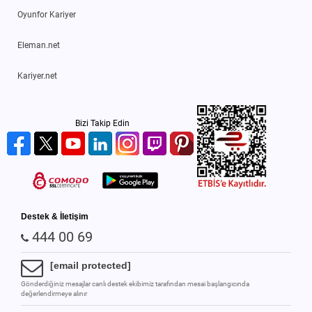
Oyunfor Kariyer
Eleman.net
Kariyer.net
Bizi Takip Edin
Destek & İletişim
444 00 69
[email protected]
Gönderdiğiniz mesajlar canlı destek ekibimiz tarafından mesai başlangıcında
değerlendirmeye alınır