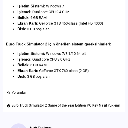
İşletim Sistemi:
Windows 7
İşlemci:
Dual core CPU 2.4 GHz
Bellek:
4 GB RAM
Ekran Kartı:
GeForce GTS 450-class (Intel HD 4000)
Disk:
3 GB boş alan
Euro Truck Simulator 2 için önerilen sistem gereksinimleri:
İşletim Sistemi:
Windows 7/8.1/10 64-bit
İşlemci:
Quad core CPU 3.0 GHz
Bellek:
6 GB RAM
Ekran Kartı:
GeForce GTX 760-class (2 GB)
Disk:
3 GB boş alan
Yorumlar
Euro Truck Simulator 2 Game of the Year Edition PC Key Nasıl Yüklenir
Hızlı Teslimat