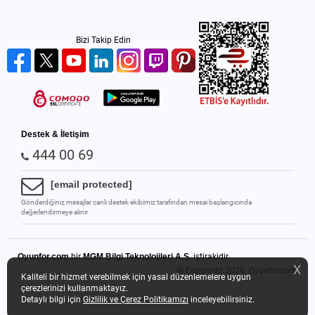
Bizi Takip Edin
Destek & İletişim
444 00 69
[email protected]
Gönderdiğiniz mesajlar canlı destek ekibimiz tarafından mesai başlangıcında
değerlendirmeye alınır
Oyunfor.com
bir
MGM Bilgi Teknolojileri A.Ş.
iştirakidir.
X
© Copyright 2026.
Oyunfor.com
Kaliteli bir hizmet verebilmek için yasal düzenlemelere uygun
çerezlerinizi kullanmaktayız.
Detaylı bilgi için
Gizlilik ve Çerez Politikamızı
inceleyebilirsiniz.