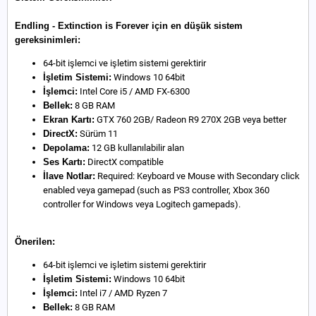
Endling - Extinction is Forever için en düşük sistem
gereksinimleri:
64-bit işlemci ve işletim sistemi gerektirir
İşletim Sistemi:
Windows 10 64bit
İşlemci:
Intel Core i5 / AMD FX-6300
Bellek:
8 GB RAM
Ekran Kartı:
GTX 760 2GB/ Radeon R9 270X 2GB veya better
DirectX:
Sürüm 11
Depolama:
12 GB kullanılabilir alan
Ses Kartı:
DirectX compatible
İlave Notlar:
Required: Keyboard ve Mouse with Secondary click
enabled veya gamepad (such as PS3 controller, Xbox 360
controller for Windows veya Logitech gamepads).
Önerilen:
64-bit işlemci ve işletim sistemi gerektirir
İşletim Sistemi:
Windows 10 64bit
İşlemci:
Intel i7 / AMD Ryzen 7
Bellek:
8 GB RAM