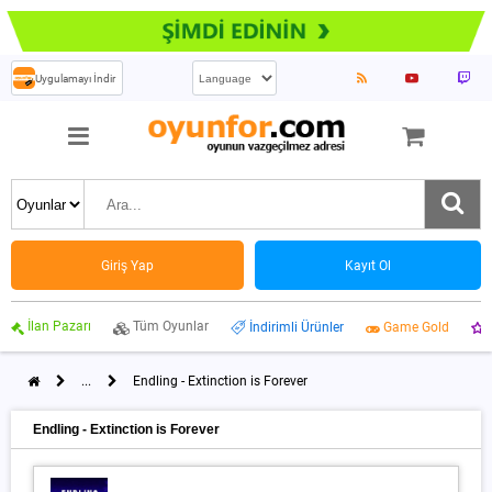
Uygulamayı İndir
Giriş Yap
Kayıt Ol
İlan Pazarı
Tüm Oyunlar
İndirimli Ürünler
Game Gold
...
Endling - Extinction is Forever
Endling - Extinction is Forever