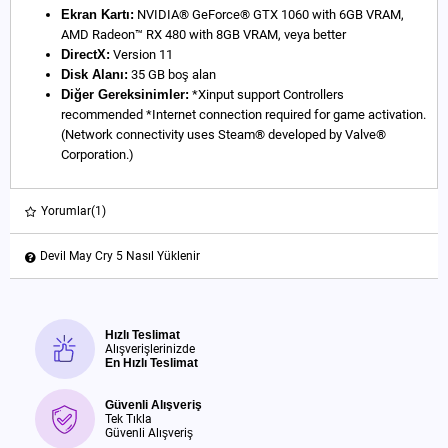
Ekran Kartı:
NVIDIA® GeForce® GTX 1060 with 6GB VRAM,
AMD Radeon™ RX 480 with 8GB VRAM, veya better
DirectX:
Version 11
Disk Alanı:
35 GB boş alan
Diğer Gereksinimler:
*Xinput support Controllers
recommended *Internet connection required for game activation.
(Network connectivity uses Steam® developed by Valve®
Corporation.)
Yorumlar
(1)
Devil May Cry 5 Nasıl Yüklenir
Hızlı Teslimat
Alışverişlerinizde
En Hızlı Teslimat
Güvenli Alışveriş
Tek Tıkla
Güvenli Alışveriş