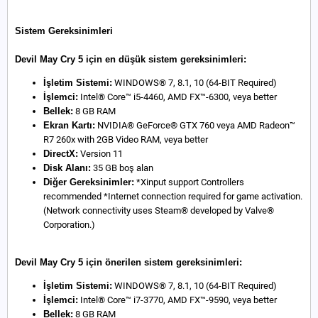
Sistem Gereksinimleri
Devil May Cry 5 için en düşük sistem gereksinimleri:
İşletim Sistemi:
WINDOWS® 7, 8.1, 10 (64-BIT Required)
İşlemci:
Intel® Core™ i5-4460, AMD FX™-6300, veya better
Bellek:
8 GB RAM
Ekran Kartı:
NVIDIA® GeForce® GTX 760 veya AMD Radeon™
R7 260x with 2GB Video RAM, veya better
DirectX:
Version 11
Disk Alanı:
35 GB boş alan
Diğer Gereksinimler:
*Xinput support Controllers
recommended *Internet connection required for game activation.
(Network connectivity uses Steam® developed by Valve®
Corporation.)
Devil May Cry 5 için önerilen sistem gereksinimleri:
İşletim Sistemi:
WINDOWS® 7, 8.1, 10 (64-BIT Required)
İşlemci:
Intel® Core™ i7-3770, AMD FX™-9590, veya better
Bellek:
8 GB RAM