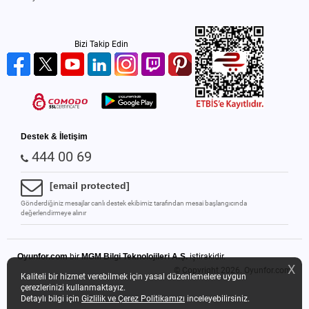
Bizi Takip Edin
Destek & İletişim
444 00 69
[email protected]
Gönderdiğiniz mesajlar canlı destek ekibimiz tarafından mesai başlangıcında
değerlendirmeye alınır
Oyunfor.com
bir
MGM Bilgi Teknolojileri A.Ş.
iştirakidir.
X
© Copyright 2026.
Oyunfor.com
Kaliteli bir hizmet verebilmek için yasal düzenlemelere uygun
çerezlerinizi kullanmaktayız.
Detaylı bilgi için
Gizlilik ve Çerez Politikamızı
inceleyebilirsiniz.