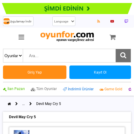
Uygulamayı İndir
Giriş Yap
Kayıt Ol
İlan Pazarı
Tüm Oyunlar
İndirimli Ürünler
Game Gold
...
Devil May Cry 5
Devil May Cry 5