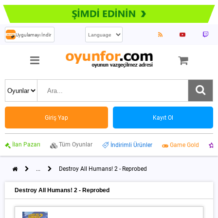
Uygulamayı İndir
Giriş Yap
Kayıt Ol
İlan Pazarı
Tüm Oyunlar
İndirimli Ürünler
Game Gold
...
Destroy All Humans! 2 - Reprobed
Destroy All Humans! 2 - Reprobed