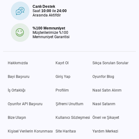
Canlı Destek
Saat
10:00
ile
24:00
Arasında Aktifdir
%100 Memnuniyet
Müşterilerimize %100
Memnuniyet Garantisi
Hakkımızda
Kayıt Ol
Sıkça Sorulan Sorular
Bayi Başvuru
Giriş Yap
Oyunfor Blog
İş Ortaklığı
Profilim
Nasıl Satın Alırım
Oyunfor API Başvuru
Şifremi Unuttum
Nasıl Satarım
Bize Ulaşın
Kullanıcı Sözleşmesi
Öneri ve Şikayet
Kişisel Verilerin Korunması
Site Haritası
Yardım Merkezi