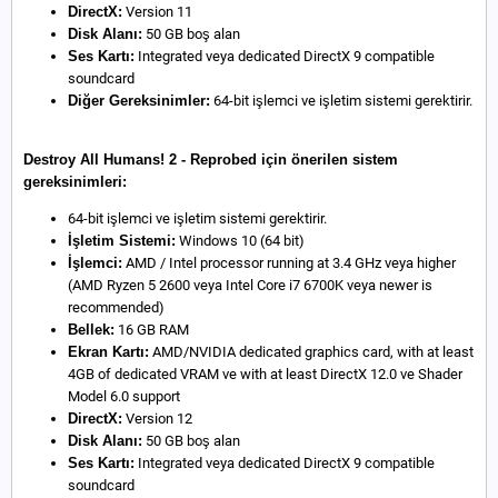
DirectX:
Version 11
Disk Alanı:
50 GB boş alan
Ses Kartı:
Integrated veya dedicated DirectX 9 compatible
soundcard
Diğer Gereksinimler:
64-bit işlemci ve işletim sistemi gerektirir.
Destroy All Humans! 2 - Reprobed için önerilen sistem
gereksinimleri:
64-bit işlemci ve işletim sistemi gerektirir.
İşletim Sistemi:
Windows 10 (64 bit)
İşlemci:
AMD / Intel processor running at 3.4 GHz veya higher
(AMD Ryzen 5 2600 veya Intel Core i7 6700K veya newer is
recommended)
Bellek:
16 GB RAM
Ekran Kartı:
AMD/NVIDIA dedicated graphics card, with at least
4GB of dedicated VRAM ve with at least DirectX 12.0 ve Shader
Model 6.0 support
DirectX:
Version 12
Disk Alanı:
50 GB boş alan
Ses Kartı:
Integrated veya dedicated DirectX 9 compatible
soundcard