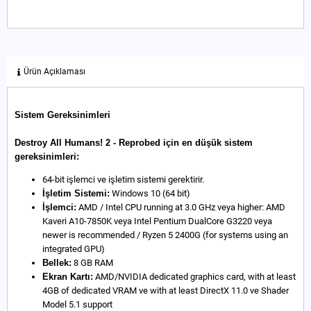
Ürün Açıklaması
Sistem Gereksinimleri
Destroy All Humans! 2 - Reprobed için en düşük sistem
gereksinimleri:
64-bit işlemci ve işletim sistemi gerektirir.
İşletim Sistemi:
Windows 10 (64 bit)
İşlemci:
AMD / Intel CPU running at 3.0 GHz veya higher: AMD
Kaveri A10-7850K veya Intel Pentium DualCore G3220 veya
newer is recommended / Ryzen 5 2400G (for systems using an
integrated GPU)
Bellek:
8 GB RAM
Ekran Kartı:
AMD/NVIDIA dedicated graphics card, with at least
4GB of dedicated VRAM ve with at least DirectX 11.0 ve Shader
Model 5.1 support