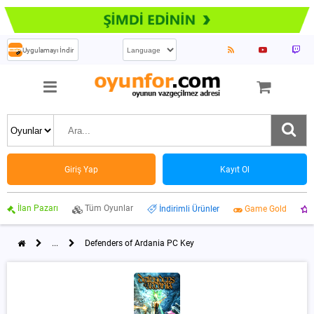
Uygulamayı İndir
Giriş Yap
Kayıt Ol
İlan Pazarı
Tüm Oyunlar
İndirimli Ürünler
Game Gold
...
Defenders of Ardania PC Key