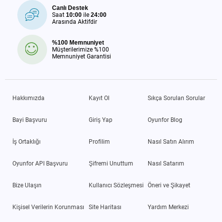
Canlı Destek
Saat
10:00
ile
24:00
Arasında Aktifdir
%100 Memnuniyet
Müşterilerimize %100
Memnuniyet Garantisi
Hakkımızda
Kayıt Ol
Sıkça Sorulan Sorular
Bayi Başvuru
Giriş Yap
Oyunfor Blog
İş Ortaklığı
Profilim
Nasıl Satın Alırım
Oyunfor API Başvuru
Şifremi Unuttum
Nasıl Satarım
Bize Ulaşın
Kullanıcı Sözleşmesi
Öneri ve Şikayet
Kişisel Verilerin Korunması
Site Haritası
Yardım Merkezi