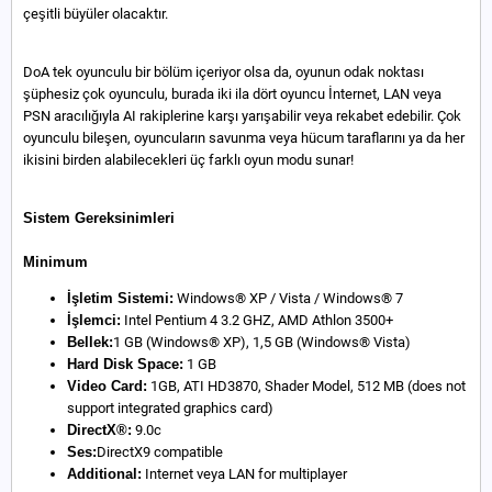
çeşitli büyüler olacaktır.
DoA tek oyunculu bir bölüm içeriyor olsa da, oyunun odak noktası
şüphesiz çok oyunculu, burada iki ila dört oyuncu İnternet, LAN veya
PSN aracılığıyla AI rakiplerine karşı yarışabilir veya rekabet edebilir. Çok
oyunculu bileşen, oyuncuların savunma veya hücum taraflarını ya da her
ikisini birden alabilecekleri üç farklı oyun modu sunar!
Sistem Gereksinimleri
Minimum
İşletim Sistemi:
Windows® XP / Vista / Windows® 7
İşlemci:
Intel Pentium 4 3.2 GHZ, AMD Athlon 3500+
Bellek:
1 GB (Windows® XP), 1,5 GB (Windows® Vista)
Hard Disk Space:
1 GB
Video Card:
1GB, ATI HD3870, Shader Model, 512 MB (does not
support integrated graphics card)
DirectX®:
9.0c
Ses:
DirectX9 compatible
Additional:
Internet veya LAN for multiplayer