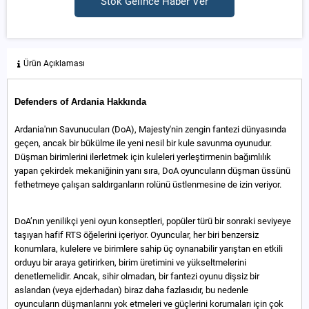
Stok Gelince Haber Ver
Ürün Açıklaması
Defenders of Ardania Hakkında
Ardania'nın Savunucuları (DoA), Majesty'nin zengin fantezi dünyasında
geçen, ancak bir bükülme ile yeni nesil bir kule savunma oyunudur.
Düşman birimlerini ilerletmek için kuleleri yerleştirmenin bağımlılık
yapan çekirdek mekaniğinin yanı sıra, DoA oyuncuların düşman üssünü
fethetmeye çalışan saldırganların rolünü üstlenmesine de izin veriyor.
DoA’nın yenilikçi yeni oyun konseptleri, popüler türü bir sonraki seviyeye
taşıyan hafif RTS öğelerini içeriyor. Oyuncular, her biri benzersiz
konumlara, kulelere ve birimlere sahip üç oynanabilir yarıştan en etkili
orduyu bir araya getirirken, birim üretimini ve yükseltmelerini
denetlemelidir. Ancak, sihir olmadan, bir fantezi oyunu dişsiz bir
aslandan (veya ejderhadan) biraz daha fazlasıdır, bu nedenle
oyuncuların düşmanlarını yok etmeleri ve güçlerini korumaları için çok