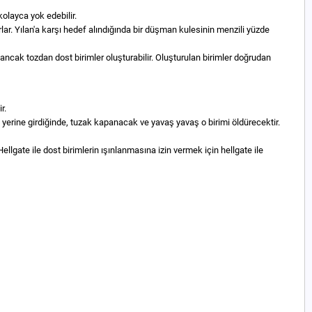
olayca yok edebilir.
orlar. Yılan'a karşı hedef alındığında bir düşman kulesinin menzili yüzde
 ancak tozdan dost birimler oluşturabilir. Oluşturulan birimler doğrudan
r.
im yerine girdiğinde, tuzak kapanacak ve yavaş yavaş o birimi öldürecektir.
lgate ile dost birimlerin ışınlanmasına izin vermek için hellgate ile