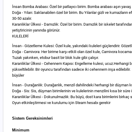
İnsan Bomba Arabası: Özel bir patlayıcı birim. Bomba arabası aşırı yavaş 
Doğa - Yılan: Saklanabilen özel bir birim. Bu Yılanlar gizli ve kurnazların 
30-50 azalır.
Karanlıklar Ülkesi - Damızlık: Özel bir birim. Damızlık bir iskelet tarafın
yetiştiricinin yanında görünür.
KULELERİ
İnsan - Gözetleme Kulesi: Özel kule, yakındaki kuleleri güçlendirir. Gözetl
Doğa - Carnivora: Her birime karşı etkili olan özel kule, Carnivora kocaman
Tuzak yakınken, etobur basit bir blok kule gibi çalışır.
Karanlıklar Ülkesi - Cehennem Kapısı: Engelleme kulesi, ucuz.Herhangi bir
yükseltilebilir. Bir oyuncu tarafından sadece iki cehennem inşa edilebilir.
büyüler
İnsan - Durağanlık: Durağanlık, menzil dahilindeki herhangi bir düşman kule
Doğa - Sis: Sis, düşman birimlerinin ve kulelerinin menzilini kısa bir süre iç
Karanlıklar Ülkesi - Dokunulmazlık: Bu büyü, dost kara birimlerini birkaç 
Oyun etkinleştirmesi ve kurulumu için Steam hesabı gerekir
Sistem Gereksinimleri
Minimum