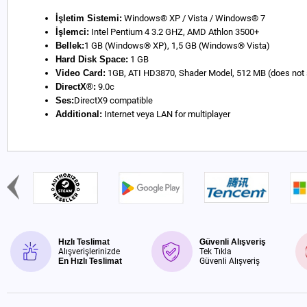
İşletim Sistemi:
Windows® XP / Vista / Windows® 7
İşlemci:
Intel Pentium 4 3.2 GHZ, AMD Athlon 3500+
Bellek:
1 GB (Windows® XP), 1,5 GB (Windows® Vista)
Hard Disk Space:
1 GB
Video Card:
1GB, ATI HD3870, Shader Model, 512 MB (does not s
DirectX®:
9.0c
Ses:
DirectX9 compatible
Additional:
Internet veya LAN for multiplayer
Hızlı Teslimat
Güvenli Alışveriş
Alışverişlerinizde
Tek Tıkla
En Hızlı Teslimat
Güvenli Alışveriş