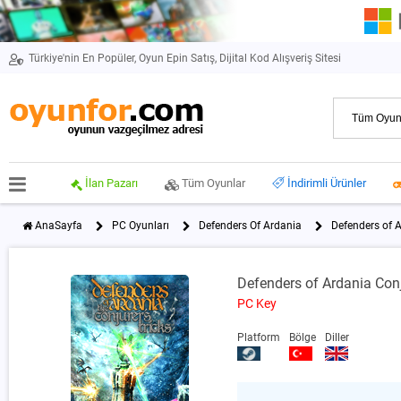
Türkiye'nin En Popüler, Oyun Epin Satış, Dijital Kod Alışveriş Sitesi
İlan Pazarı
Tüm Oyunlar
İndirimli Ürünler
AnaSayfa
PC Oyunları
Defenders Of Ardania
Defenders of 
Defenders of Ardania Conj
PC Key
Platform
Bölge
Diller