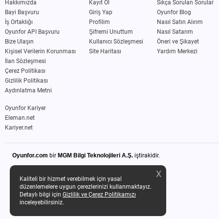
Hakkımızda
Kayıt Ol
Sıkça Sorulan Sorular
Bayi Başvuru
Giriş Yap
Oyunfor Blog
İş Ortaklığı
Profilim
Nasıl Satın Alırım
Oyunfor API Başvuru
Şifremi Unuttum
Nasıl Satarım
Bize Ulaşın
Kullanıcı Sözleşmesi
Öneri ve Şikayet
Kişisel Verilerin Korunması
Site Haritası
Yardım Merkezi
İlan Sözleşmesi
Çerez Politikası
Gizlilik Politikası
Aydınlatma Metni
Oyunfor Kariyer
Eleman.net
Kariyer.net
Oyunfor.com
bir
MGM Bilgi Teknolojileri A.Ş.
iştirakidir.
X
Kaliteli bir hizmet verebilmek için yasal
düzenlemelere uygun çerezlerinizi kullanmaktayız.
Detaylı bilgi için
Gizlilik ve Çerez Politikamızı
inceleyebilirsiniz.