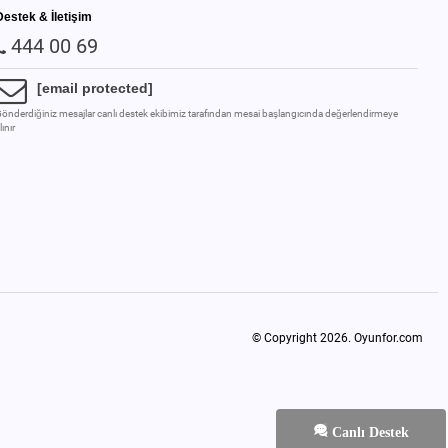
Destek & İletişim
444 00 69
[email protected]
önderdiğiniz mesajlar canlı destek ekibimiz tarafından mesai başlangıcında değerlendirmeye
lınır
© Copyright 2026.
Oyunfor.com