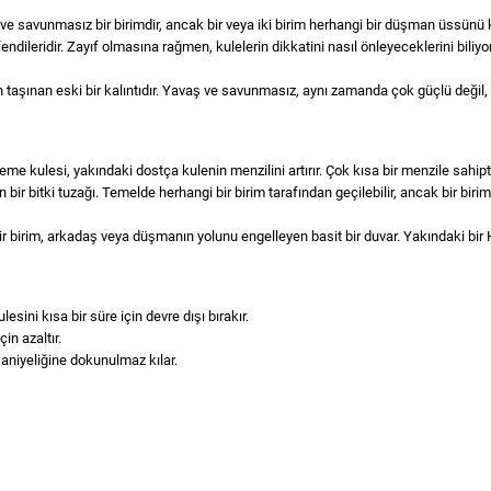
ve savunmasız bir birimdir, ancak bir veya iki birim herhangi bir düşman üssünü k
efendileridir. Zayıf olmasına rağmen, kulelerin dikkatini nasıl önleyeceklerini biliy
dan taşınan eski bir kalıntıdır. Yavaş ve savunmasız, aynı zamanda çok güçlü değil,
eme kulesi, yakındaki dostça kulenin menzilini artırır. Çok kısa bir menzile sahipti
 bir bitki tuzağı. Temelde herhangi bir birim tarafından geçilebilir, ancak bir bir
 birim, arkadaş veya düşmanın yolunu engelleyen basit bir duvar. Yakındaki bir Hel
sini kısa bir süre için devre dışı bırakır.
in azaltır.
saniyeliğine dokunulmaz kılar.