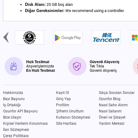
Disk Alanı:
25 GB boş alan
Diğer Gereksinimler:
We recommend using a controller.
Hızlı Teslimat
Güvenli Alışveriş
Alışverişlerinizde
Tek Tıkla
En Hızlı Teslimat
Güvenli Alışveriş
Hakkımızda
Kayıt Ol
Sıkça Sorulan Sorular
Bayi Başvuru
Giriş Yap
Oyunfor Blog
İş Ortaklığı
Profilim
Nasıl Satın Alırım
Oyunfor API Başvuru
Şifremi Unuttum
Nasıl Satarım
Bize Ulaşın
Kullanıcı Sözleşmesi
Öneri ve Şikayet
Kişisel Verilerin Korunması
Site Haritası
Yardım Merkezi
İlan Sözleşmesi
Çerez Politikası