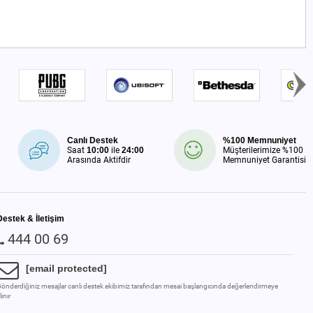
Canlı Destek
%100 Memnuniyet
Saat
10:00
ile
24:00
Müşterilerimize %100
Arasında Aktifdir
Memnuniyet Garantisi
Destek & İletişim
444 00 69
[email protected]
önderdiğiniz mesajlar canlı destek ekibimiz tarafından mesai başlangıcında değerlendirmeye
lınır