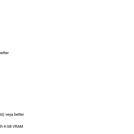
better
z) veya better
th 4 GB VRAM