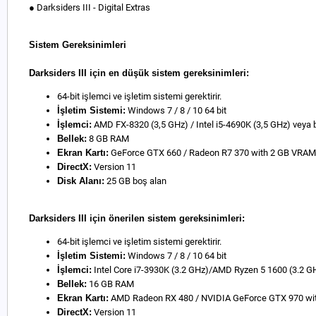
● Darksiders III - Digital Extras
Sistem Gereksinimleri
Darksiders III için en düşük sistem gereksinimleri:
64-bit işlemci ve işletim sistemi gerektirir.
İşletim Sistemi:
Windows 7 / 8 / 10 64 bit
İşlemci:
AMD FX-8320 (3,5 GHz) / Intel i5-4690K (3,5 GHz) veya 
Bellek:
8 GB RAM
Ekran Kartı:
GeForce GTX 660 / Radeon R7 370 with 2 GB VRAM
DirectX:
Version 11
Disk Alanı:
25 GB boş alan
Darksiders III için önerilen sistem gereksinimleri:
64-bit işlemci ve işletim sistemi gerektirir.
İşletim Sistemi:
Windows 7 / 8 / 10 64 bit
İşlemci:
Intel Core i7-3930K (3.2 GHz)/AMD Ryzen 5 1600 (3.2 GH
Bellek:
16 GB RAM
Ekran Kartı:
AMD Radeon RX 480 / NVIDIA GeForce GTX 970 wi
DirectX:
Version 11