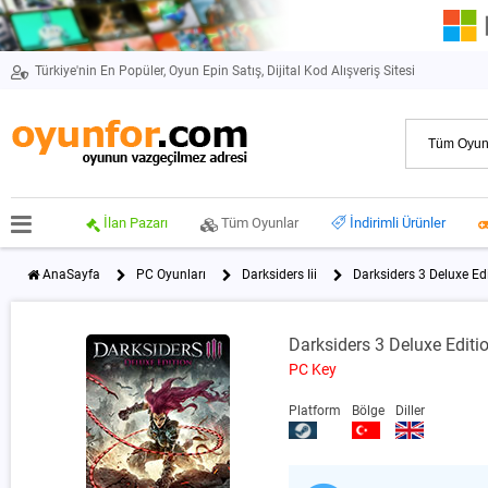
Türkiye'nin En Popüler, Oyun Epin Satış, Dijital Kod Alışveriş Sitesi
İlan Pazarı
Tüm Oyunlar
İndirimli Ürünler
AnaSayfa
PC Oyunları
Darksiders Iii
Darksiders 3 Deluxe Ed
Darksiders 3 Deluxe Editi
PC Key
Platform
Bölge
Diller