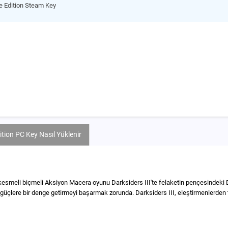
e Edition Steam Key
ition PC Key Nasıl Yüklenir
kesmeli biçmeli Aksiyon Macera oyunu Darksiders III'te felaketin pençesindeki Dü
an güçlere bir denge getirmeyi başarmak zorunda. Darksiders III, eleştirmenlerd