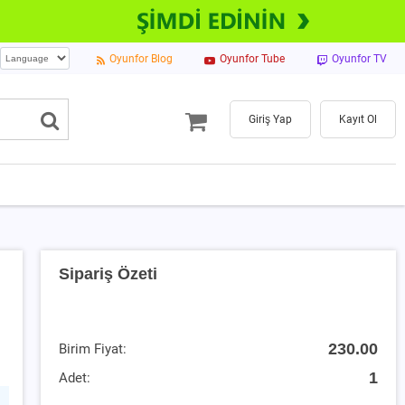
Oyunfor Blog
Oyunfor Tube
Oyunfor TV
Giriş Yap
Kayıt Ol
Sipariş Özeti
230.00
Birim Fiyat:
1
Adet: