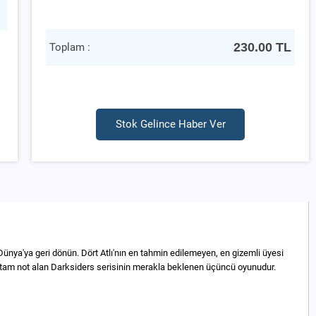
230.00
TL
Toplam :
Stok Gelince Haber Ver
nya'ya geri dönün. Dört Atlı'nın en tahmin edilemeyen, en gizemli üyesi
en tam not alan Darksiders serisinin merakla beklenen üçüncü oyunudur.