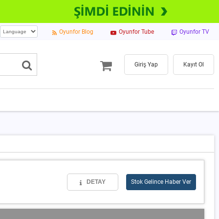
Oyunfor Blog
Oyunfor Tube
Oyunfor TV
Giriş Yap
Kayıt Ol
DETAY
Stok Gelince Haber Ver