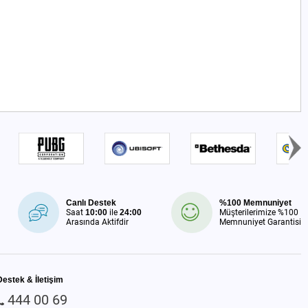
Canlı Destek
%100 Memnuniyet
Saat
10:00
ile
24:00
Müşterilerimize %100
Arasında Aktifdir
Memnuniyet Garantisi
Destek & İletişim
444 00 69