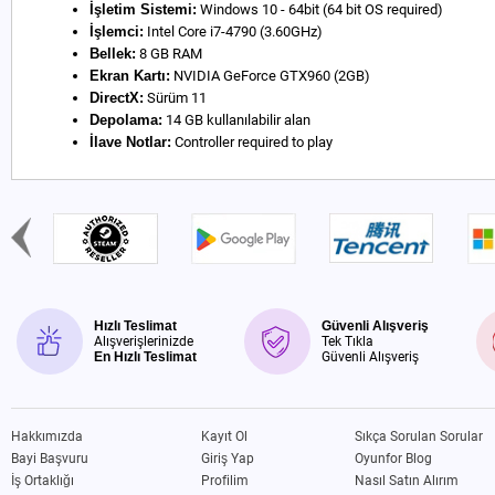
İşletim Sistemi:
Windows 10 - 64bit (64 bit OS required)
İşlemci:
Intel Core i7-4790 (3.60GHz)
Bellek:
8 GB RAM
Ekran Kartı:
NVIDIA GeForce GTX960 (2GB)
DirectX:
Sürüm 11
Depolama:
14 GB kullanılabilir alan
İlave Notlar:
Controller required to play
Hızlı Teslimat
Güvenli Alışveriş
Alışverişlerinizde
Tek Tıkla
En Hızlı Teslimat
Güvenli Alışveriş
Hakkımızda
Kayıt Ol
Sıkça Sorulan Sorular
Bayi Başvuru
Giriş Yap
Oyunfor Blog
İş Ortaklığı
Profilim
Nasıl Satın Alırım