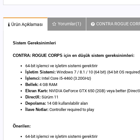
Yorumlar
(1)
CONTRA ROGUE CORPS 
Ürün Açıklaması
Sistem Gereksinimleri
CONTRA: ROGUE CORPS için en düşük sistem gereksinimleri:
64-bit işlemci ve işletim sistemi gerektirir
İşletim Sistemi:
Windows 7 / 8.1 / 10 (64 bit) (64 bit OS required
İşlemci:
Intel Core i5-4460 (3.20GHz)
Bellek:
4 GB RAM
Ekran Kartı:
NVIDIA GeForce GTX 650 (2GB) veya better (DirectX
DirectX:
Sürüm 11
Depolama:
14 GB kullanılabilir alan
İlave Notlar:
Controller required to play
Önerilen:
64-bit işlemci ve işletim sistemi gerektirir