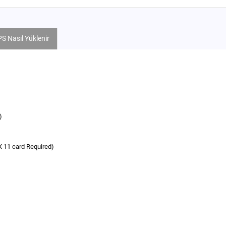
Nasıl Yüklenir
)
 11 card Required)