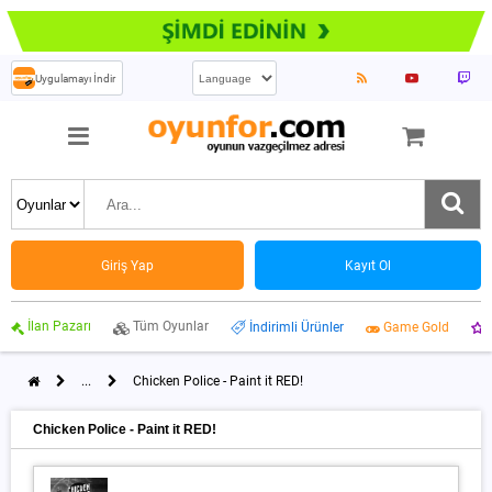
Uygulamayı İndir
Giriş Yap
Kayıt Ol
İlan Pazarı
Tüm Oyunlar
İndirimli Ürünler
Game Gold
...
Chicken Police - Paint it RED!
Chicken Police - Paint it RED!