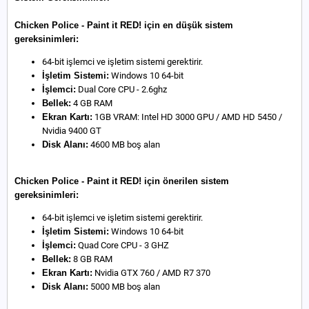
Chicken Police - Paint it RED! için en düşük sistem
gereksinimleri:
64-bit işlemci ve işletim sistemi gerektirir.
İşletim Sistemi:
Windows 10 64-bit
İşlemci:
Dual Core CPU - 2.6ghz
Bellek:
4 GB RAM
Ekran Kartı:
1GB VRAM: Intel HD 3000 GPU / AMD HD 5450 /
Nvidia 9400 GT
Disk Alanı:
4600 MB boş alan
Chicken Police - Paint it RED! için önerilen sistem
gereksinimleri:
64-bit işlemci ve işletim sistemi gerektirir.
İşletim Sistemi:
Windows 10 64-bit
İşlemci:
Quad Core CPU - 3 GHZ
Bellek:
8 GB RAM
Ekran Kartı:
Nvidia GTX 760 / AMD R7 370
Disk Alanı:
5000 MB boş alan