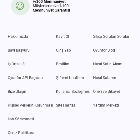
%100 Memnuniyet
Müşterilerimize %100
Memnuniyet Garantisi
Hakkımızda
Kayıt Ol
Sıkça Sorulan Sorular
Bayi Başvuru
Giriş Yap
Oyunfor Blog
İş Ortaklığı
Profilim
Nasıl Satın Alırım
Oyunfor API Başvuru
Şifremi Unuttum
Nasıl Satarım
Bize Ulaşın
Kullanıcı Sözleşmesi
Öneri ve Şikayet
Kişisel Verilerin Korunması
Site Haritası
Yardım Merkezi
İlan Sözleşmesi
Çerez Politikası