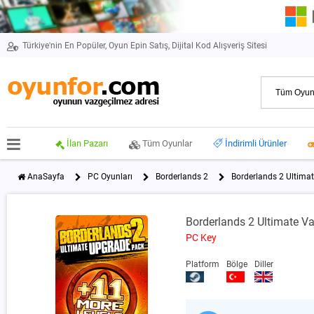
Türkiye'nin En Popüler, Oyun Epin Satış, Dijital Kod Alışveriş Sitesi
İlan Pazarı
Tüm Oyunlar
İndirimli Ürünler
AnaSayfa
PC Oyunları
Borderlands 2
Borderlands 2 Ultima
Borderlands 2 Ultimate V
PC Key
Platform
Bölge
Diller