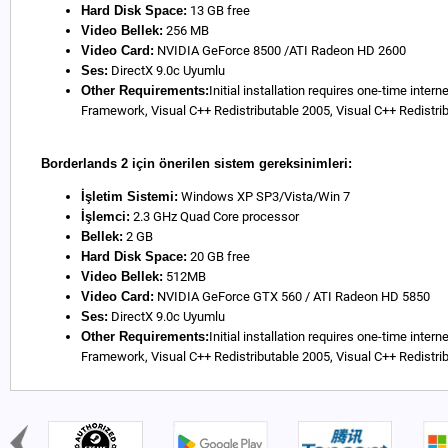
Hard Disk Space:
13 GB free
Video Bellek:
256 MB
Video Card:
NVIDIA GeForce 8500 /ATI Radeon HD 2600
Ses:
DirectX 9.0c Uyumlu
Other Requirements:
Initial installation requires one-time inte
Framework, Visual C++ Redistributable 2005, Visual C++ Redistri
Borderlands 2 için önerilen sistem gereksinimleri:
İşletim Sistemi:
Windows XP SP3/Vista/Win 7
İşlemci:
2.3 GHz Quad Core processor
Bellek:
2 GB
Hard Disk Space:
20 GB free
Video Bellek:
512MB
Video Card:
NVIDIA GeForce GTX 560 / ATI Radeon HD 5850
Ses:
DirectX 9.0c Uyumlu
Other Requirements:
Initial installation requires one-time inte
Framework, Visual C++ Redistributable 2005, Visual C++ Redistri