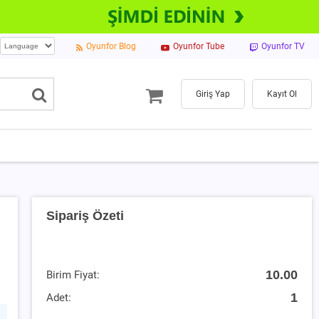
Oyunfor Blog
Oyunfor Tube
Oyunfor TV
Giriş Yap
Kayıt Ol
Sipariş Özeti
10.00
Birim Fiyat:
1
Adet: