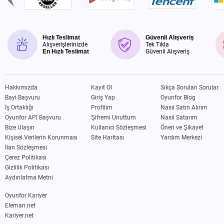
Hızlı Teslimat
Güvenli Alışveriş
Alışverişlerinizde
Tek Tıkla
En Hızlı Teslimat
Güvenli Alışveriş
Hakkımızda
Kayıt Ol
Sıkça Sorulan Sorular
Bayi Başvuru
Giriş Yap
Oyunfor Blog
İş Ortaklığı
Profilim
Nasıl Satın Alırım
Oyunfor API Başvuru
Şifremi Unuttum
Nasıl Satarım
Bize Ulaşın
Kullanıcı Sözleşmesi
Öneri ve Şikayet
Kişisel Verilerin Korunması
Site Haritası
Yardım Merkezi
İlan Sözleşmesi
Çerez Politikası
Gizlilik Politikası
Aydınlatma Metni
Oyunfor Kariyer
Eleman.net
Kariyer.net