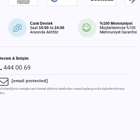
Canlı Destek
%100 Memnuniyet
Saat
10:00
ile
24:00
Müşterilerimize %100
Arasında Aktifdir
Memnuniyet Garantisi
Destek & İletişim
444 00 69
[email protected]
önderdiğiniz mesajlar canlı destek ekibimiz tarafından mesai başlangıcında değerlendirmeye
lınır