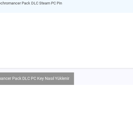
echromancer Pack DLC Steam PC Pin
ancer Pack DLC PC Key Nasıl Yüklenir