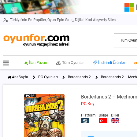
Türkiye'nin En Popüler, Oyun Epin Satış, Dijital Kod Alışveriş Sitesi
İlan Pazarı
Tüm Oyunlar
İndirimli Ürünler
AnaSayfa
PC Oyunları
Borderlands 2
Borderlands 2 – Mec
Borderlands 2 – Mechrom
PC Key
Platform
Bölge
Diller