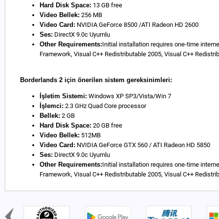
Hard Disk Space:
13 GB free
Video Bellek:
256 MB
Video Card:
NVIDIA GeForce 8500 /ATI Radeon HD 2600
Ses:
DirectX 9.0c Uyumlu
Other Requirements:
Initial installation requires one-time inte
Framework, Visual C++ Redistributable 2005, Visual C++ Redistri
Borderlands 2 için önerilen sistem gereksinimleri:
İşletim Sistemi:
Windows XP SP3/Vista/Win 7
İşlemci:
2.3 GHz Quad Core processor
Bellek:
2 GB
Hard Disk Space:
20 GB free
Video Bellek:
512MB
Video Card:
NVIDIA GeForce GTX 560 / ATI Radeon HD 5850
Ses:
DirectX 9.0c Uyumlu
Other Requirements:
Initial installation requires one-time inte
Framework, Visual C++ Redistributable 2005, Visual C++ Redistri