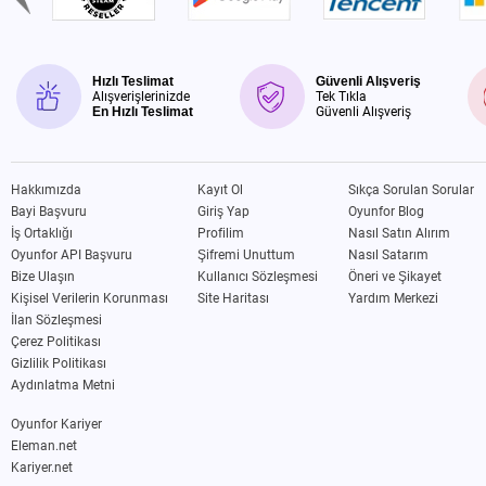
Hızlı Teslimat
Güvenli Alışveriş
Alışverişlerinizde
Tek Tıkla
En Hızlı Teslimat
Güvenli Alışveriş
Hakkımızda
Kayıt Ol
Sıkça Sorulan Sorular
Bayi Başvuru
Giriş Yap
Oyunfor Blog
İş Ortaklığı
Profilim
Nasıl Satın Alırım
Oyunfor API Başvuru
Şifremi Unuttum
Nasıl Satarım
Bize Ulaşın
Kullanıcı Sözleşmesi
Öneri ve Şikayet
Kişisel Verilerin Korunması
Site Haritası
Yardım Merkezi
İlan Sözleşmesi
Çerez Politikası
Gizlilik Politikası
Aydınlatma Metni
Oyunfor Kariyer
Eleman.net
Kariyer.net