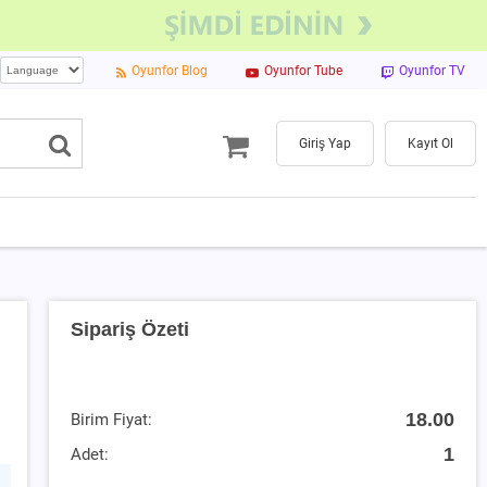
Oyunfor Blog
Oyunfor Tube
Oyunfor TV
Giriş Yap
Kayıt Ol
Sipariş Özeti
18.00
Birim Fiyat:
1
Adet: