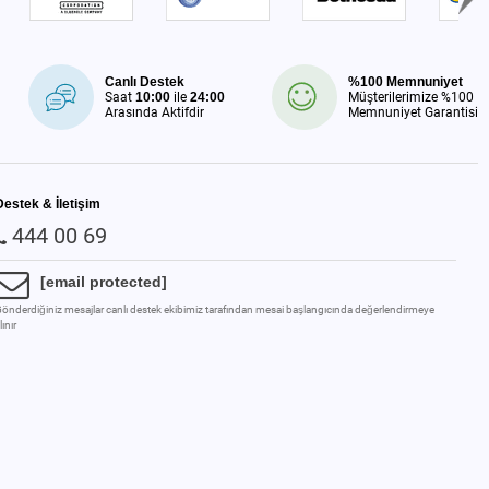
Canlı Destek
%100 Memnuniyet
Saat
10:00
ile
24:00
Müşterilerimize %100
Arasında Aktifdir
Memnuniyet Garantisi
Destek & İletişim
444 00 69
[email protected]
önderdiğiniz mesajlar canlı destek ekibimiz tarafından mesai başlangıcında değerlendirmeye
lınır