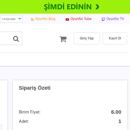
Oyunfor Blog
Oyunfor Tube
Oyunfor TV
Giriş Yap
Kayıt Ol
Sipariş Özeti
6.00
Birim Fiyat:
1
Adet: