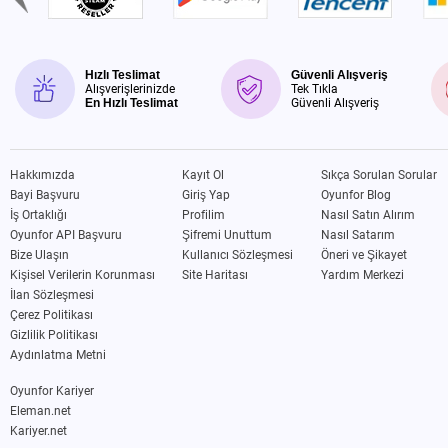
Hızlı Teslimat
Güvenli Alışveriş
Alışverişlerinizde
Tek Tıkla
En Hızlı Teslimat
Güvenli Alışveriş
Hakkımızda
Kayıt Ol
Sıkça Sorulan Sorular
Bayi Başvuru
Giriş Yap
Oyunfor Blog
İş Ortaklığı
Profilim
Nasıl Satın Alırım
Oyunfor API Başvuru
Şifremi Unuttum
Nasıl Satarım
Bize Ulaşın
Kullanıcı Sözleşmesi
Öneri ve Şikayet
Kişisel Verilerin Korunması
Site Haritası
Yardım Merkezi
İlan Sözleşmesi
Çerez Politikası
Gizlilik Politikası
Aydınlatma Metni
Oyunfor Kariyer
Eleman.net
Kariyer.net