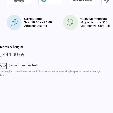
Canlı Destek
%100 Memnuniyet
Saat
10:00
ile
24:00
Müşterilerimize %100
Arasında Aktifdir
Memnuniyet Garantisi
Destek & İletişim
444 00 69
[email protected]
önderdiğiniz mesajlar canlı destek ekibimiz tarafından mesai başlangıcında değerlendirmeye
lınır