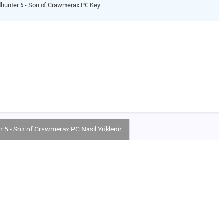
dhunter 5 - Son of Crawmerax PC Key
 5 - Son of Crawmerax PC Nasıl Yüklenir