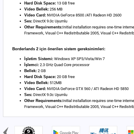
Hard Disk Space:
13 GB free
Video Bellek:
256 MB
Video Card:
NVIDIA GeForce 8500 /ATI Radeon HD 2600
Ses:
DirectX 9.0c Uyumlu
Other Requirements:
Initial installation requires one-time inte
Framework, Visual C++ Redistributable 2005, Visual C++ Redistri
Borderlands 2 için önerilen sistem gereksinimleri:
İşletim Sistemi:
Windows XP SP3/Vista/Win 7
İşlemci:
2.3 GHz Quad Core processor
Bellek:
2 GB
Hard Disk Space:
20 GB free
Video Bellek:
512MB
Video Card:
NVIDIA GeForce GTX 560 / ATI Radeon HD 5850
Ses:
DirectX 9.0c Uyumlu
Other Requirements:
Initial installation requires one-time inte
Framework, Visual C++ Redistributable 2005, Visual C++ Redistri