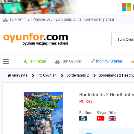
Türkiye'nin En Popüler, Oyun Epin Satış, Dijital Kod Alışveriş Sitesi
İlan Pazarı
Tüm Oyunlar
İndirimli Ürünler
AnaSayfa
PC Oyunları
Borderlands 2
Borderlands 2 Headhu
Borderlands 2 Headhunter
PC Key
Platform
Bölge
Diller