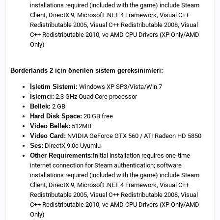
installations required (included with the game) include Steam
Client, DirectX 9, Microsoft .NET 4 Framework, Visual C++
Redistributable 2005, Visual C++ Redistributable 2008, Visual
C++ Redistributable 2010, ve AMD CPU Drivers (XP Only/AMD
Only)
Borderlands 2 için önerilen sistem gereksinimleri:
İşletim Sistemi:
Windows XP SP3/Vista/Win 7
İşlemci:
2.3 GHz Quad Core processor
Bellek:
2 GB
Hard Disk Space:
20 GB free
Video Bellek:
512MB
Video Card:
NVIDIA GeForce GTX 560 / ATI Radeon HD 5850
Ses:
DirectX 9.0c Uyumlu
Other Requirements:
Initial installation requires one-time
internet connection for Steam authentication; software
installations required (included with the game) include Steam
Client, DirectX 9, Microsoft .NET 4 Framework, Visual C++
Redistributable 2005, Visual C++ Redistributable 2008, Visual
C++ Redistributable 2010, ve AMD CPU Drivers (XP Only/AMD
Only)