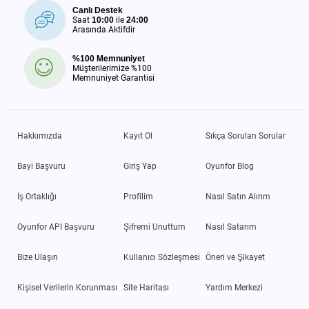
Canlı Destek
Saat
10:00
ile
24:00
Arasında Aktifdir
%100 Memnuniyet
Müşterilerimize %100
Memnuniyet Garantisi
Hakkımızda
Kayıt Ol
Sıkça Sorulan Sorular
Bayi Başvuru
Giriş Yap
Oyunfor Blog
İş Ortaklığı
Profilim
Nasıl Satın Alırım
Oyunfor API Başvuru
Şifremi Unuttum
Nasıl Satarım
Bize Ulaşın
Kullanıcı Sözleşmesi
Öneri ve Şikayet
Kişisel Verilerin Korunması
Site Haritası
Yardım Merkezi