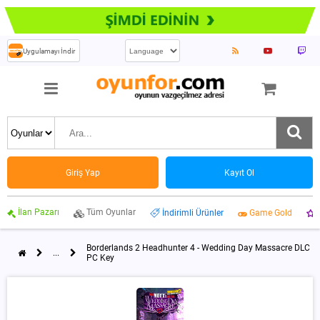
Uygulamayı İndir
Giriş Yap
Kayıt Ol
İlan Pazarı
Tüm Oyunlar
İndirimli Ürünler
Game Gold
Borderlands 2 Headhunter 4 - Wedding Day Massacre DLC
...
PC Key