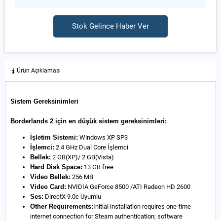
Stok Gelince Haber Ver
Ürün Açıklaması
Sistem Gereksinimleri
Borderlands 2 için en düşük sistem gereksinimleri:
İşletim Sistemi:
Windows XP SP3
İşlemci:
2.4 GHz Dual Core İşlemci
Bellek:
2 GB(XP)/ 2 GB(Vista)
Hard Disk Space:
13 GB free
Video Bellek:
256 MB
Video Card:
NVIDIA GeForce 8500 /ATI Radeon HD 2600
Ses:
DirectX 9.0c Uyumlu
Other Requirements:
Initial installation requires one-time
internet connection for Steam authentication; software