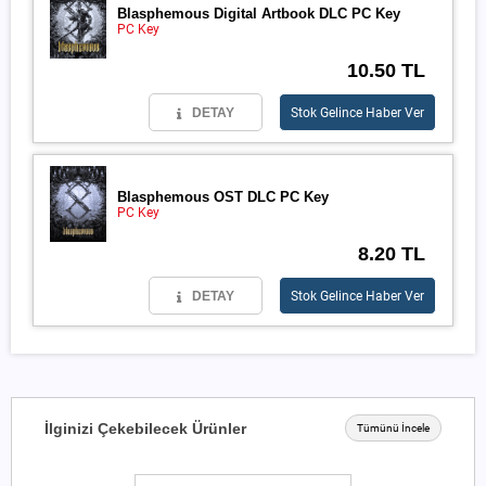
Blasphemous Digital Artbook DLC PC Key
PC Key
10.50 TL
DETAY
Stok Gelince Haber Ver
Blasphemous OST DLC PC Key
PC Key
8.20 TL
DETAY
Stok Gelince Haber Ver
İlginizi Çekebilecek Ürünler
Tümünü İncele