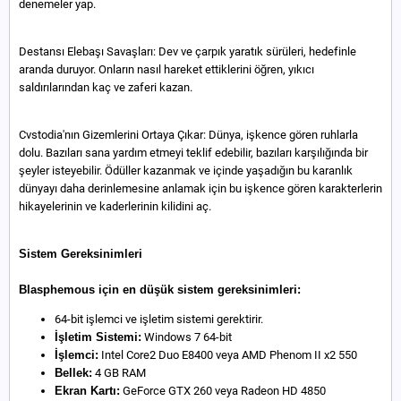
denemeler yap.
Destansı Elebaşı Savaşları: Dev ve çarpık yaratık sürüleri, hedefinle
aranda duruyor. Onların nasıl hareket ettiklerini öğren, yıkıcı
saldırılarından kaç ve zaferi kazan.
Cvstodia'nın Gizemlerini Ortaya Çıkar: Dünya, işkence gören ruhlarla
dolu. Bazıları sana yardım etmeyi teklif edebilir, bazıları karşılığında bir
şeyler isteyebilir. Ödüller kazanmak ve içinde yaşadığın bu karanlık
dünyayı daha derinlemesine anlamak için bu işkence gören karakterlerin
hikayelerinin ve kaderlerinin kilidini aç.
Sistem Gereksinimleri
Blasphemous için en düşük sistem gereksinimleri:
64-bit işlemci ve işletim sistemi gerektirir.
İşletim Sistemi:
Windows 7 64-bit
İşlemci:
Intel Core2 Duo E8400 veya AMD Phenom II x2 550
Bellek:
4 GB RAM
Ekran Kartı:
GeForce GTX 260 veya Radeon HD 4850