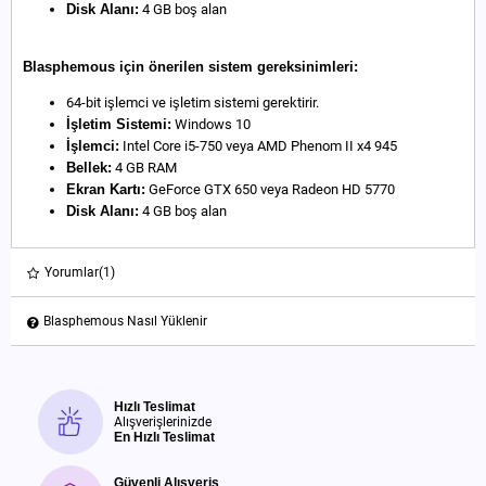
Disk Alanı:
4 GB boş alan
Blasphemous için önerilen sistem gereksinimleri:
64-bit işlemci ve işletim sistemi gerektirir.
İşletim Sistemi:
Windows 10
İşlemci:
Intel Core i5-750 veya AMD Phenom II x4 945
Bellek:
4 GB RAM
Ekran Kartı:
GeForce GTX 650 veya Radeon HD 5770
Disk Alanı:
4 GB boş alan
Yorumlar
(1)
Blasphemous Nasıl Yüklenir
Hızlı Teslimat
Alışverişlerinizde
En Hızlı Teslimat
Güvenli Alışveriş