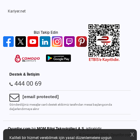
Kariyer.net
Bizi Takip Edin
Destek & İletişim
444 00 69
[email protected]
Gönderdiğiniz mesajlar canlı destek ekibimiz tarafından mesai başlangıcında
değerlendirmeye alınır
Oyunfor.com
bir
MGM Bilgi Teknolojileri A.Ş.
iştirakidir.
X
© Copyright 2026.
Oyunfor.com
Kaliteli bir hizmet verebilmek için yasal düzenlemelere uygun