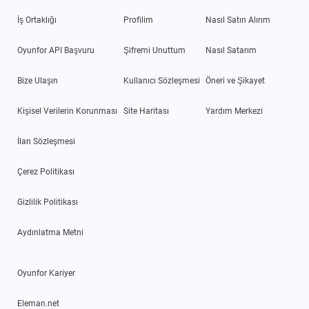
İş Ortaklığı
Profilim
Nasıl Satın Alırım
Oyunfor API Başvuru
Şifremi Unuttum
Nasıl Satarım
Bize Ulaşın
Kullanıcı Sözleşmesi
Öneri ve Şikayet
Kişisel Verilerin Korunması
Site Haritası
Yardım Merkezi
İlan Sözleşmesi
Çerez Politikası
Gizlilik Politikası
Aydınlatma Metni
Oyunfor Kariyer
Eleman.net