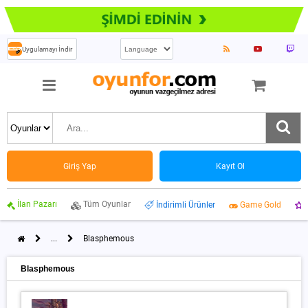
Uygulamayı İndir
Giriş Yap
Kayıt Ol
İlan Pazarı
Tüm Oyunlar
İndirimli Ürünler
Game Gold
...
Blasphemous
Blasphemous