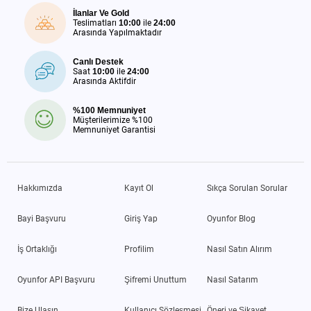
İlanlar Ve Gold
Teslimatları
10:00
ile
24:00
Arasında Yapılmaktadır
Canlı Destek
Saat
10:00
ile
24:00
Arasında Aktifdir
%100 Memnuniyet
Müşterilerimize %100
Memnuniyet Garantisi
Hakkımızda
Kayıt Ol
Sıkça Sorulan Sorular
Bayi Başvuru
Giriş Yap
Oyunfor Blog
İş Ortaklığı
Profilim
Nasıl Satın Alırım
Oyunfor API Başvuru
Şifremi Unuttum
Nasıl Satarım
Bize Ulaşın
Kullanıcı Sözleşmesi
Öneri ve Şikayet