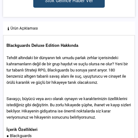
Stok Gelince Haber Ver
Ürün Açıklaması
Blackguards Deluxe Edition Hakkında
Tehdit altındaki bir dünyanın tek umudu parlak zırhlar içerisindeki
kahramanların değil de bir grup haydut ve suçlu olursa ne olur? Yeni bir
tur tabanlı Strateji RPG, Blackguards bu soruya yanıt arıyor. 180
benzersiz altıgen tabanlı savaş alanı ile suç, uyuşturucu ve cinayet ile
örülü karanlık ve güçlü bir hikayeye tanık olacaksınız.
Savaşçı, büyücü veya avcı olarak oynayın ve karakterinizin özelliklerini
istediğiniz gibi değiştirin. Bu zorlu hikayede şüphe, ihanet ve kayıp sizleri
bekliyor. Hikayenin gidişatına ise önemli noktalarda siz karar
veriyorsunuz ve hikayenin sonucunu belirliyorsunuz.
İçerik Özellikleri
● Blackguards