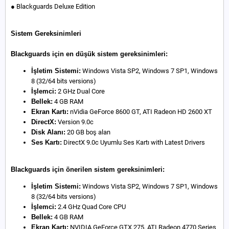
● Blackguards Deluxe Edition
Sistem Gereksinimleri
Blackguards için en düşük sistem gereksinimleri:
İşletim Sistemi:
Windows Vista SP2, Windows 7 SP1, Windows
8 (32/64 bits versions)
İşlemci:
2 GHz Dual Core
Bellek:
4 GB RAM
Ekran Kartı:
nVidia GeForce 8600 GT, ATI Radeon HD 2600 XT
DirectX:
Version 9.0c
Disk Alanı:
20 GB boş alan
Ses Kartı:
DirectX 9.0c Uyumlu Ses Kartı with Latest Drivers
Blackguards için önerilen sistem gereksinimleri:
İşletim Sistemi:
Windows Vista SP2, Windows 7 SP1, Windows
8 (32/64 bits versions)
İşlemci:
2.4 GHz Quad Core CPU
Bellek:
4 GB RAM
Ekran Kartı:
NVIDIA GeForce GTX 275, ATI Radeon 4770 Series