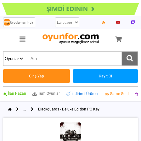
Uygulamayı İndir
Giriş Yap
Kayıt Ol
İlan Pazarı
Tüm Oyunlar
İndirimli Ürünler
Game Gold
...
Blackguards - Deluxe Edition PC Key