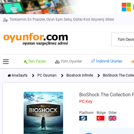
Türkiye'nin En Popüler, Oyun Epin Satış, Dijital Kod Alışveriş Sitesi
İlan Pazarı
Tüm Oyunlar
İndirimli Ürünler
AnaSayfa
PC Oyunları
Bioshock Infinite
BioShock The Colle
BioShock The Collection 
PC Key
Platform
Bölge
Diller