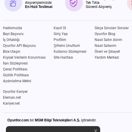
Alışverişlerinizde
Tek Tıkla
En Hızlı Teslimat
Güvenli Alışveriş
Hakkımızda
Kayıt Ol
Sıkça Sorulan Sorular
Bayi Başvuru
Giriş Yap
Oyunfor Blog
İş Ortaklığı
Profilim
Nasıl Satın Alırım
Oyunfor API Başvuru
Şifremi Unuttum
Nasıl Satarım
Bize Ulaşın
Kullanıcı Sözleşmesi
Öneri ve Şikayet
Kişisel Verilerin Korunması
Site Haritası
Yardım Merkezi
İlan Sözleşmesi
Çerez Politikası
Gizlilik Politikası
Aydınlatma Metni
Oyunfor Kariyer
Eleman.net
Kariyer.net
Oyunfor.com
bir
MGM Bilgi Teknolojileri A.Ş.
iştirakidir.
X