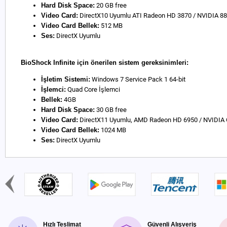
Hard Disk Space:
20 GB free
Video Card:
DirectX10 Uyumlu ATI Radeon HD 3870 / NVIDIA 880
Video Card Bellek:
512 MB
Ses:
DirectX Uyumlu
BioShock Infinite için önerilen sistem gereksinimleri:
İşletim Sistemi:
Windows 7 Service Pack 1 64-bit
İşlemci:
Quad Core İşlemci
Bellek:
4GB
Hard Disk Space:
30 GB free
Video Card:
DirectX11 Uyumlu, AMD Radeon HD 6950 / NVIDIA
Video Card Bellek:
1024 MB
Ses:
DirectX Uyumlu
Hızlı Teslimat
Güvenli Alışveriş