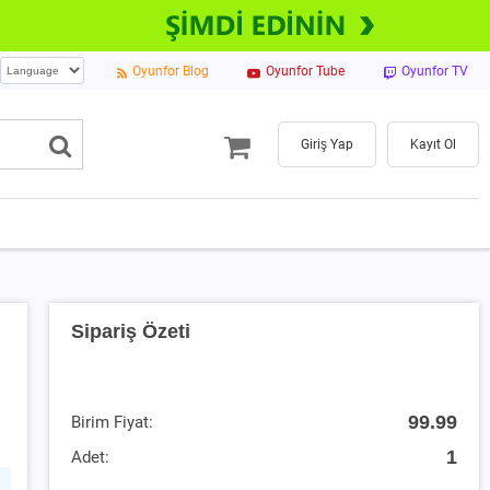
Oyunfor Blog
Oyunfor Tube
Oyunfor TV
Giriş Yap
Kayıt Ol
Sipariş Özeti
99.99
Birim Fiyat:
1
Adet: