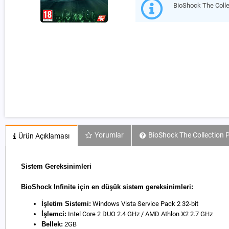
BioShock The Colle
Yorumlar
BioShock The Collection P
Ürün Açıklaması
Sistem Gereksinimleri
BioShock Infinite için en düşük sistem gereksinimleri:
İşletim Sistemi:
Windows Vista Service Pack 2 32-bit
İşlemci:
Intel Core 2 DUO 2.4 GHz / AMD Athlon X2 2.7 GHz
Bellek:
2GB