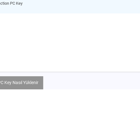
ction PC Key
C Key Nasıl Yüklenir