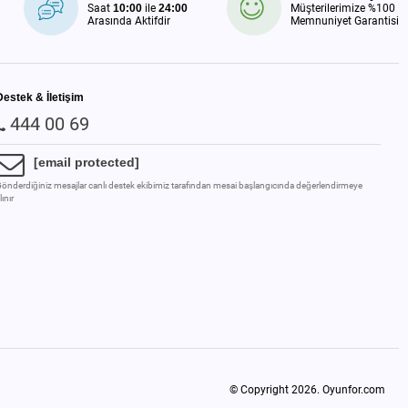
Saat
10:00
ile
24:00
Müşterilerimize %100
Arasında Aktifdir
Memnuniyet Garantisi
Destek & İletişim
444 00 69
[email protected]
önderdiğiniz mesajlar canlı destek ekibimiz tarafından mesai başlangıcında değerlendirmeye
lınır
© Copyright 2026.
Oyunfor.com