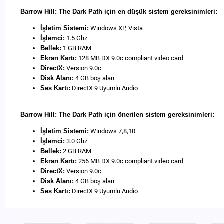
Barrow Hill: The Dark Path için en düşük sistem gereksinimleri:
İşletim Sistemi:
Windows XP, Vista
İşlemci:
1.5 Ghz
Bellek:
1 GB RAM
Ekran Kartı:
128 MB DX 9.0c compliant video card
DirectX:
Version 9.0c
Disk Alanı:
4 GB boş alan
Ses Kartı:
DirectX 9 Uyumlu Audio
Barrow Hill: The Dark Path için önerilen sistem gereksinimleri:
İşletim Sistemi:
Windows 7,8,10
İşlemci:
3.0 Ghz
Bellek:
2 GB RAM
Ekran Kartı:
256 MB DX 9.0c compliant video card
DirectX:
Version 9.0c
Disk Alanı:
4 GB boş alan
Ses Kartı:
DirectX 9 Uyumlu Audio