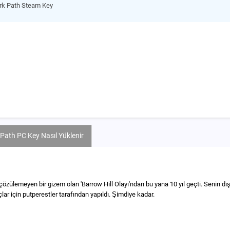
ark Path Steam Key
 Path PC Key Nasıl Yüklenir
çözülemeyen bir gizem olan 'Barrow Hill Olayı'ndan bu yana 10 yıl geçti. Senin dı
çlar için putperestler tarafından yapıldı. Şimdiye kadar.