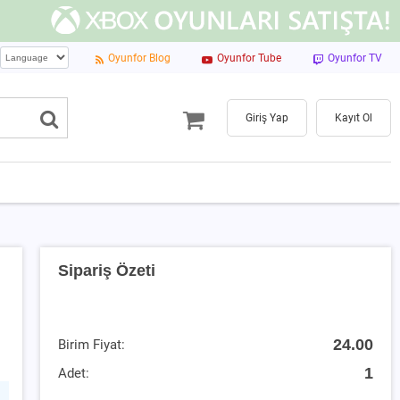
Oyunfor Blog
Oyunfor Tube
Oyunfor TV
Giriş Yap
Kayıt Ol
Sipariş Özeti
24.00
Birim Fiyat:
1
Adet: