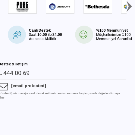
Canlı Destek
%100 Memnuniyet
Saat
10:00
ile
24:00
Müşterilerimize %100
Arasında Aktifdir
Memnuniyet Garantisi
Destek & İletişim
444 00 69
[email protected]
önderdiğiniz mesajlar canlı destek ekibimiz tarafından mesai başlangıcında değerlendirmeye
lınır