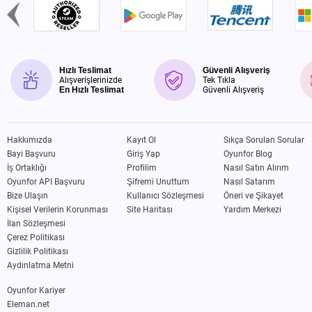
Hızlı Teslimat
Güvenli Alışveriş
Alışverişlerinizde
Tek Tıkla
En Hızlı Teslimat
Güvenli Alışveriş
Hakkımızda
Kayıt Ol
Sıkça Sorulan Sorular
Bayi Başvuru
Giriş Yap
Oyunfor Blog
İş Ortaklığı
Profilim
Nasıl Satın Alırım
Oyunfor API Başvuru
Şifremi Unuttum
Nasıl Satarım
Bize Ulaşın
Kullanıcı Sözleşmesi
Öneri ve Şikayet
Kişisel Verilerin Korunması
Site Haritası
Yardım Merkezi
İlan Sözleşmesi
Çerez Politikası
Gizlilik Politikası
Aydınlatma Metni
Oyunfor Kariyer
Eleman.net