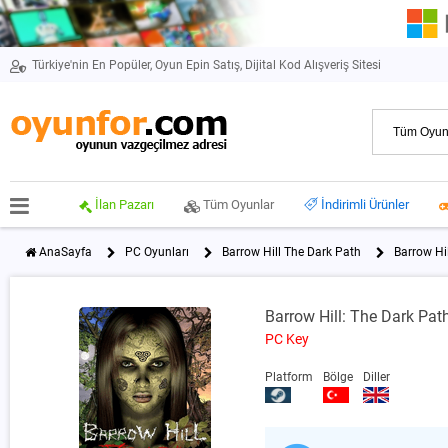
Türkiye'nin En Popüler, Oyun Epin Satış, Dijital Kod Alışveriş Sitesi
İlan Pazarı
Tüm Oyunlar
İndirimli Ürünler
AnaSayfa
PC Oyunları
Barrow Hill The Dark Path
Barrow Hi
Barrow Hill: The Dark Pat
PC Key
Platform
Bölge
Diller