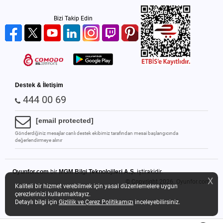
Bizi Takip Edin
Destek & İletişim
444 00 69
[email protected]
Gönderdiğiniz mesajlar canlı destek ekibimiz tarafından mesai başlangıcında
değerlendirmeye alınır
Oyunfor.com
bir
MGM Bilgi Teknolojileri A.Ş.
iştirakidir.
X
© Copyright 2026.
Oyunfor.com
Kaliteli bir hizmet verebilmek için yasal düzenlemelere uygun
çerezlerinizi kullanmaktayız.
Detaylı bilgi için
Gizlilik ve Çerez Politikamızı
inceleyebilirsiniz.