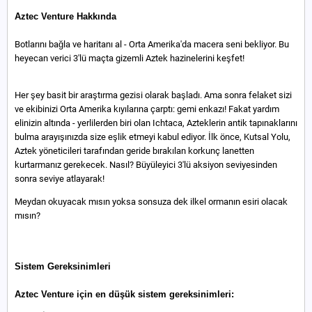
Aztec Venture Hakkında
Botlarını bağla ve haritanı al - Orta Amerika'da macera seni bekliyor. Bu
heyecan verici 3'lü maçta gizemli Aztek hazinelerini keşfet!
Her şey basit bir araştırma gezisi olarak başladı. Ama sonra felaket sizi
ve ekibinizi Orta Amerika kıyılarına çarptı: gemi enkazı! Fakat yardım
elinizin altında - yerlilerden biri olan Ichtaca, Azteklerin antik tapınaklarını
bulma arayışınızda size eşlik etmeyi kabul ediyor. İlk önce, Kutsal Yolu,
Aztek yöneticileri tarafından geride bırakılan korkunç lanetten
kurtarmanız gerekecek. Nasıl? Büyüleyici 3'lü aksiyon seviyesinden
sonra seviye atlayarak!
Meydan okuyacak mısın yoksa sonsuza dek ilkel ormanın esiri olacak
mısın?
Sistem Gereksinimleri
Aztec Venture için en düşük sistem gereksinimleri: