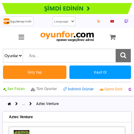
Uygulamayı İndir
Giriş Yap
Kayıt Ol
İlan Pazarı
Tüm Oyunlar
İndirimli Ürünler
Game Gold
...
Aztec Venture
Aztec Venture