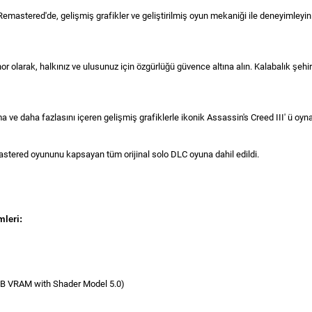
emastered'de, gelişmiş grafikler ve geliştirilmiş oyun mekaniği ile deneyimleyi
 olarak, halkınız ve ulusunuz için özgürlüğü güvence altına alın. Kalabalık şehir
a ve daha fazlasını içeren gelişmiş grafiklerle ikonik Assassin's Creed III' ü oyn
tered oyununu kapsayan tüm orijinal solo DLC oyuna dahil edildi.
mleri:
B VRAM with Shader Model 5.0)