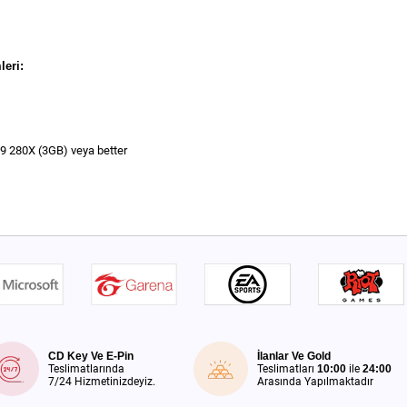
leri:
 280X (3GB) veya better
CD Key Ve E-Pin
İlanlar Ve Gold
Teslimatlarında
Teslimatları
10:00
ile
24:00
7/24 Hizmetinizdeyiz.
Arasında Yapılmaktadır