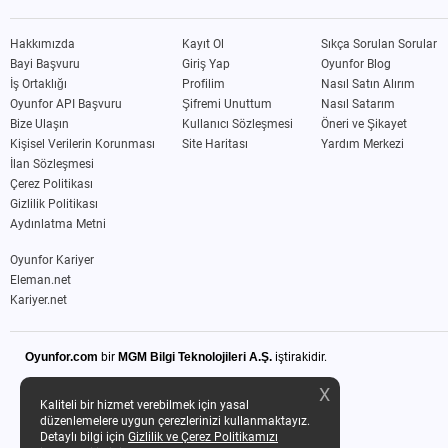
Hakkımızda
Kayıt Ol
Sıkça Sorulan Sorular
Bayi Başvuru
Giriş Yap
Oyunfor Blog
İş Ortaklığı
Profilim
Nasıl Satın Alırım
Oyunfor API Başvuru
Şifremi Unuttum
Nasıl Satarım
Bize Ulaşın
Kullanıcı Sözleşmesi
Öneri ve Şikayet
Kişisel Verilerin Korunması
Site Haritası
Yardım Merkezi
İlan Sözleşmesi
Çerez Politikası
Gizlilik Politikası
Aydınlatma Metni
Oyunfor Kariyer
Eleman.net
Kariyer.net
Oyunfor.com
bir
MGM Bilgi Teknolojileri A.Ş.
iştirakidir.
X
Kaliteli bir hizmet verebilmek için yasal
düzenlemelere uygun çerezlerinizi kullanmaktayız.
Detaylı bilgi için
Gizlilik ve Çerez Politikamızı