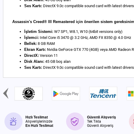
Ses Kartı:
DirectX 9.0c compatible sound card with latest drivers
Assassin's Creed® III Remastered için önerilen sistem gereksinim
İşletim Sistemi:
W7 SP1, W8.1, W10 (64bit versions only)
İşlemci:
Intel Core i5 3470 @ 3.2 GHz, AMD FX 8350 @ 4.0 GHz
Bellek:
8 GB RAM
Ekran Kartı:
Nvidia GeForce GTX 770 (4GB) veya AMD Radeon R9
DirectX:
Version 11
Disk Alanı:
45 GB boş alan
Ses Kartı:
DirectX 9.0c compatible sound card with latest drivers
Hızlı Teslimat
Güvenli Alışveriş
Alışverişlerinizde
Tek Tıkla
En Hızlı Teslimat
Güvenli Alışveriş