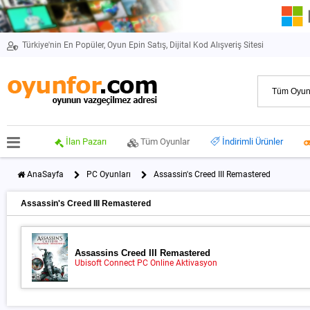
Türkiye'nin En Popüler, Oyun Epin Satış, Dijital Kod Alışveriş Sitesi
İlan Pazarı
Tüm Oyunlar
İndirimli Ürünler
AnaSayfa
PC Oyunları
Assassin's Creed III Remastered
Assassin's Creed III Remastered
Assassins Creed III Remastered
Ubisoft Connect PC Online Aktivasyon