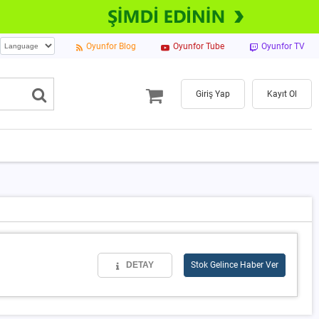
Oyunfor Blog
Oyunfor Tube
Oyunfor TV
Giriş Yap
Kayıt Ol
DETAY
Stok Gelince Haber Ver