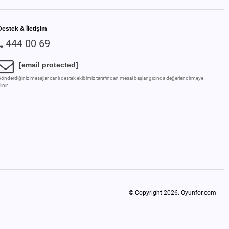
Destek & İletişim
444 00 69
[email protected]
önderdiğiniz mesajlar canlı destek ekibimiz tarafından mesai başlangıcında değerlendirmeye
lınır
© Copyright 2026.
Oyunfor.com