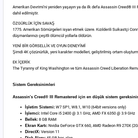
Amerikan Devrimi'ni yeniden yaşayın ya da ilk defa Assassin Creed® III R
dahil edilmiştir.
ÖZGÜRLÜK İÇİN SAVAŞ
1775. Amerikan Sömürgeleri isyan etmek üzere. Kızılderili Suikastçi Connor
düşmanlarınızı çeşitli ölümcül yollarla öldürün.
YENİ BİR GÖRSELLİK VE OYUN DENEYİMİ
Şimdi 4K çözünürlük, yeni karakter modelleri, geliştirilmiş ortam oluşturm
EK İÇERİK
The Tyranny of King Washington ve tüm Assassin Creed Liberation Remas
Sistem Gereksinimleri
Assassin's Creed® III Remastered için en düşük sistem gereksini
İşletim Sistemi:
W7 SP1, W8.1, W10 (64bit versions only)
İşlemci:
Intel Core i5 2400 @ 3.1 GHz, AMD FX 6350 @ 3.9 GHz
Bellek:
8 GB RAM
Ekran Kartı:
Nvidia GeForce GTX 660, AMD Radeon R9 270X (2G
DirectX:
Version 11
Disk Alanı:
45 GB boş alan