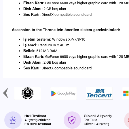
Ekran Kartı:
GeForce 6600 veya higher graphic card with 128 
Disk Alanı:
2 GB boş alan
Ses Kartı:
DirectX compatible sound card
Ascension to the Throne için önerilen sistem gereksinimleri:
İşletim Sistemi:
Windows XP/7/8/10
İşlemci:
Pentium IV 2.4GHz
Bellek:
512 MB RAM
Ekran Kartı:
GeForce 6600 veya higher graphic card with 128 
Disk Alanı:
2 GB boş alan
Ses Kartı:
DirectX compatible sound card
Hızlı Teslimat
Güvenli Alışveriş
Alışverişlerinizde
Tek Tıkla
En Hızlı Teslimat
Güvenli Alışveriş