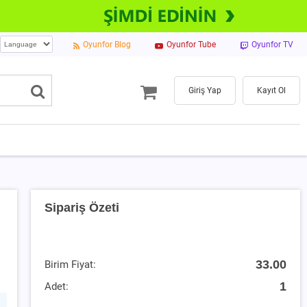
Oyunfor Blog
Oyunfor Tube
Oyunfor TV
Giriş Yap
Kayıt Ol
Sipariş Özeti
33.00
Birim Fiyat:
1
Adet: