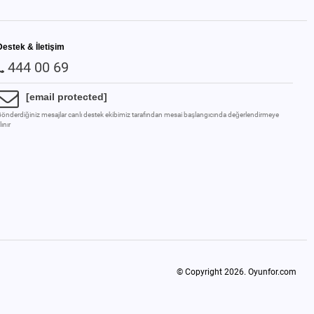
Destek & İletişim
444 00 69
[email protected]
önderdiğiniz mesajlar canlı destek ekibimiz tarafından mesai başlangıcında değerlendirmeye
lınır
© Copyright 2026.
Oyunfor.com