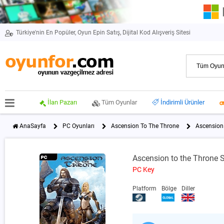
Türkiye'nin En Popüler, Oyun Epin Satış, Dijital Kod Alışveriş Sitesi
İlan Pazarı
Tüm Oyunlar
İndirimli Ürünler
AnaSayfa
PC Oyunları
Ascension To The Throne
Ascension
Ascension to the Throne
PC Key
Platform
Bölge
Diller