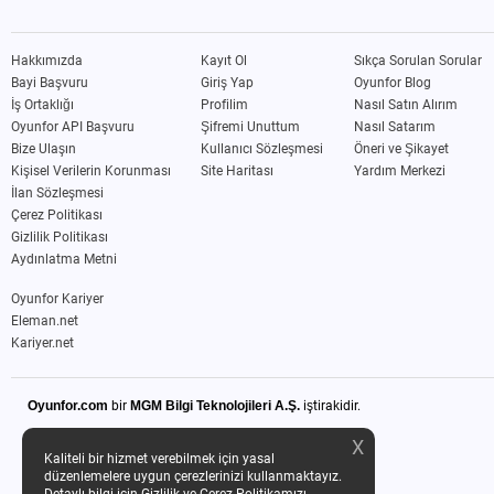
Hakkımızda
Kayıt Ol
Sıkça Sorulan Sorular
Bayi Başvuru
Giriş Yap
Oyunfor Blog
İş Ortaklığı
Profilim
Nasıl Satın Alırım
Oyunfor API Başvuru
Şifremi Unuttum
Nasıl Satarım
Bize Ulaşın
Kullanıcı Sözleşmesi
Öneri ve Şikayet
Kişisel Verilerin Korunması
Site Haritası
Yardım Merkezi
İlan Sözleşmesi
Çerez Politikası
Gizlilik Politikası
Aydınlatma Metni
Oyunfor Kariyer
Eleman.net
Kariyer.net
Oyunfor.com
bir
MGM Bilgi Teknolojileri A.Ş.
iştirakidir.
X
Kaliteli bir hizmet verebilmek için yasal
düzenlemelere uygun çerezlerinizi kullanmaktayız.