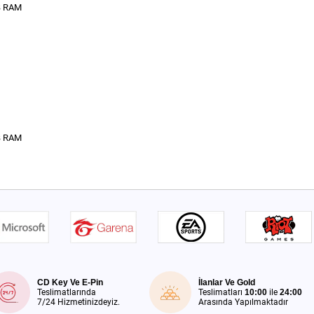
MB RAM
MB RAM
CD Key Ve E-Pin
İlanlar Ve Gold
Teslimatlarında
Teslimatları
10:00
ile
24:00
7/24 Hizmetinizdeyiz.
Arasında Yapılmaktadır