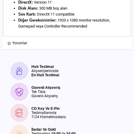
DirectX:
Version 11
Disk Alanı:
300 MB boş alan
Ses Kartı:
DirectX 11 compatible
Diğer Gereksinimler:
1920 x 1080 monitor resolution,
Gamepad veya Controller Recommended
Yorumlar
Hızlı Teslimat
Alışverişlerinizde
En Hızlı Teslimat
Güvenli Alışveriş
Tek Tıkla
Güvenli Alışveriş
CD Key Ve E-Pin
Teslimatlarında
7/24 Hizmetinizdeyiz.
İlanlar Ve Gold
Teslimatları
10:00
ile
24:00