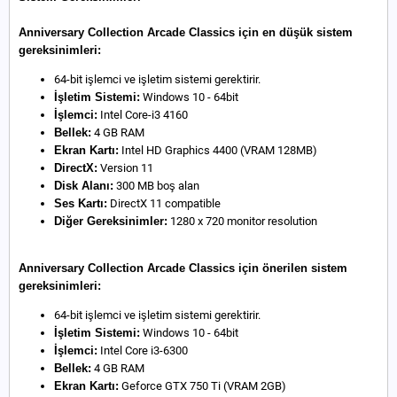
Anniversary Collection Arcade Classics için en düşük sistem
gereksinimleri:
64-bit işlemci ve işletim sistemi gerektirir.
İşletim Sistemi:
Windows 10 - 64bit
İşlemci:
Intel Core-i3 4160
Bellek:
4 GB RAM
Ekran Kartı:
Intel HD Graphics 4400 (VRAM 128MB)
DirectX:
Version 11
Disk Alanı:
300 MB boş alan
Ses Kartı:
DirectX 11 compatible
Diğer Gereksinimler:
1280 x 720 monitor resolution
Anniversary Collection Arcade Classics için önerilen sistem
gereksinimleri:
64-bit işlemci ve işletim sistemi gerektirir.
İşletim Sistemi:
Windows 10 - 64bit
İşlemci:
Intel Core i3-6300
Bellek:
4 GB RAM
Ekran Kartı:
Geforce GTX 750 Ti (VRAM 2GB)