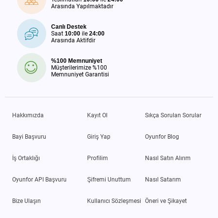
Arasında Yapılmaktadır
Canlı Destek
Saat
10:00
ile
24:00
Arasında Aktifdir
%100 Memnuniyet
Müşterilerimize %100
Memnuniyet Garantisi
Hakkımızda
Kayıt Ol
Sıkça Sorulan Sorular
Bayi Başvuru
Giriş Yap
Oyunfor Blog
İş Ortaklığı
Profilim
Nasıl Satın Alırım
Oyunfor API Başvuru
Şifremi Unuttum
Nasıl Satarım
Bize Ulaşın
Kullanıcı Sözleşmesi
Öneri ve Şikayet