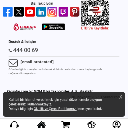
Bizi Takip Edin
Destek & İletişim
444 00 69
[email protected]
Gönderdiğiniz mesajlar canlı destek ekibimiz tarafından mesai başlangıcında
değerlendirmeye alınır
Oyunfor.com
bir
MGM Bilgi Teknolojileri A.Ş.
iştirakidir.
X
© Copyright 2026.
Oyunfor.com
Kaliteli bir hizmet verebilmek için yasal düzenlemelere uygun
çerezlerinizi kullanmaktayız.
Detaylı bilgi için
Gizlilik ve Çerez Politikamızı
inceleyebilirsiniz.