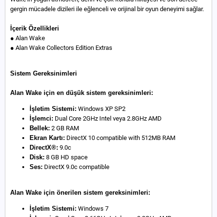
gergin mücadele dizileri ile eğlenceli ve orijinal bir oyun deneyimi sağlar.
İçerik Özellikleri
● Alan Wake
● Alan Wake Collectors Edition Extras
Sistem Gereksinimleri
Alan Wake için en düşük sistem gereksinimleri:
İşletim Sistemi:
Windows XP SP2
İşlemci:
Dual Core 2GHz Intel veya 2.8GHz AMD
Bellek:
2 GB RAM
Ekran Kartı:
DirectX 10 compatible with 512MB RAM
DirectX®:
9.0c
Disk:
8 GB HD space
Ses:
DirectX 9.0c compatible
Alan Wake için önerilen sistem gereksinimleri:
İşletim Sistemi:
Windows 7