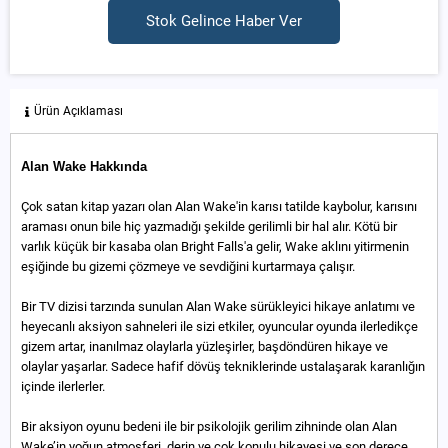
Stok Gelince Haber Ver
Ürün Açıklaması
Alan Wake Hakkında
Çok satan kitap yazarı olan Alan Wake'in karısı tatilde kaybolur, karısını
araması onun bile hiç yazmadığı şekilde gerilimli bir hal alır. Kötü bir
varlık küçük bir kasaba olan Bright Falls'a gelir, Wake aklını yitirmenin
eşiğinde bu gizemi çözmeye ve sevdiğini kurtarmaya çalışır.
Bir TV dizisi tarzında sunulan Alan Wake sürükleyici hikaye anlatımı ve
heyecanlı aksiyon sahneleri ile sizi etkiler, oyuncular oyunda ilerledikçe
gizem artar, inanılmaz olaylarla yüzleşirler, başdöndüren hikaye ve
olaylar yaşarlar. Sadece hafif dövüş tekniklerinde ustalaşarak karanlığın
içinde ilerlerler.
Bir aksiyon oyunu bedeni ile bir psikolojik gerilim zihninde olan Alan
Wake’in yoğun atmosferi, derin ve çok konulu hikayesi ve son derece