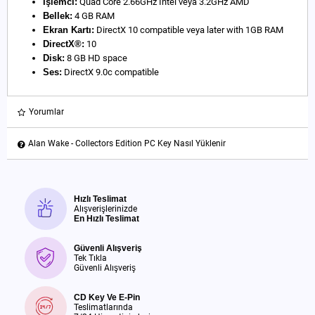
İşlemci:
Quad Core 2.66GHz Intel veya 3.2GHz AMD
Bellek:
4 GB RAM
Ekran Kartı:
DirectX 10 compatible veya later with 1GB RAM
DirectX®:
10
Disk:
8 GB HD space
Ses:
DirectX 9.0c compatible
Yorumlar
Alan Wake - Collectors Edition PC Key Nasıl Yüklenir
Hızlı Teslimat
Alışverişlerinizde
En Hızlı Teslimat
Güvenli Alışveriş
Tek Tıkla
Güvenli Alışveriş
CD Key Ve E-Pin
Teslimatlarında