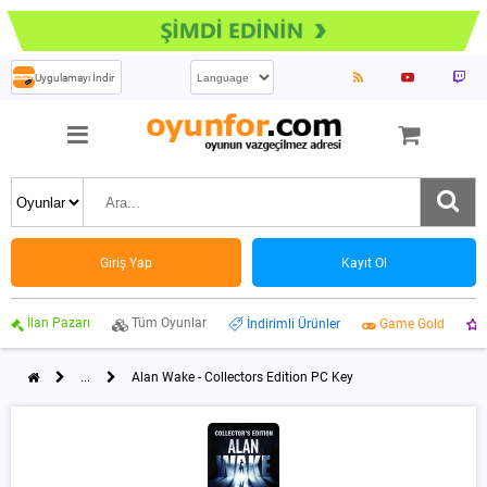
Uygulamayı İndir
Giriş Yap
Kayıt Ol
İlan Pazarı
Tüm Oyunlar
İndirimli Ürünler
Game Gold
...
Alan Wake - Collectors Edition PC Key