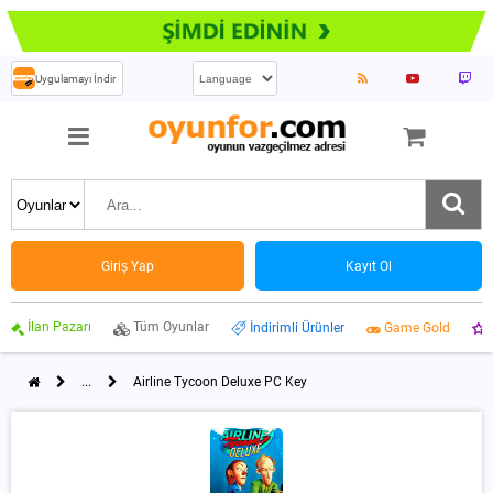
Uygulamayı İndir
Giriş Yap
Kayıt Ol
İlan Pazarı
Tüm Oyunlar
İndirimli Ürünler
Game Gold
...
Airline Tycoon Deluxe PC Key