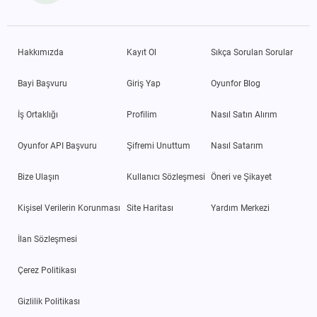
Hakkımızda
Kayıt Ol
Sıkça Sorulan Sorular
Bayi Başvuru
Giriş Yap
Oyunfor Blog
İş Ortaklığı
Profilim
Nasıl Satın Alırım
Oyunfor API Başvuru
Şifremi Unuttum
Nasıl Satarım
Bize Ulaşın
Kullanıcı Sözleşmesi
Öneri ve Şikayet
Kişisel Verilerin Korunması
Site Haritası
Yardım Merkezi
İlan Sözleşmesi
Çerez Politikası
Gizlilik Politikası