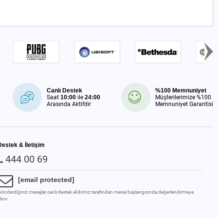
Canlı Destek
%100 Memnuniyet
Saat
10:00
ile
24:00
Müşterilerimize %100
Arasında Aktifdir
Memnuniyet Garantisi
Destek & İletişim
444 00 69
[email protected]
önderdiğiniz mesajlar canlı destek ekibimiz tarafından mesai başlangıcında değerlendirmeye
lınır