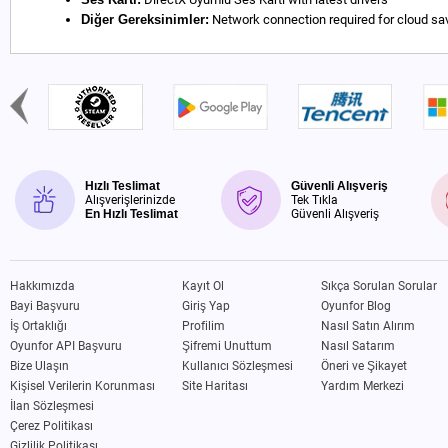
Diğer Gereksinimler:
Network connection required for cloud sav
Hızlı Teslimat
Güvenli Alışveriş
Alışverişlerinizde
Tek Tıkla
En Hızlı Teslimat
Güvenli Alışveriş
Hakkımızda
Kayıt Ol
Sıkça Sorulan Sorular
Bayi Başvuru
Giriş Yap
Oyunfor Blog
İş Ortaklığı
Profilim
Nasıl Satın Alırım
Oyunfor API Başvuru
Şifremi Unuttum
Nasıl Satarım
Bize Ulaşın
Kullanıcı Sözleşmesi
Öneri ve Şikayet
Kişisel Verilerin Korunması
Site Haritası
Yardım Merkezi
İlan Sözleşmesi
Çerez Politikası
Gizlilik Politikası