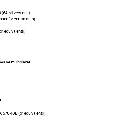
64-bit versions)
ssor (or equivalents)
r equivalents)
es ve multiplayer.
5
570 4GB (or equivalents)