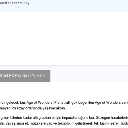
anetfall Steam Key
fall PC Key Nasıl Yüklenir
 bir gelecek kur. Age of Wonders: Planetfall, çok beğenilen Age of Wonders serisi
i yepyeni bir uzay ortamında yaşayacaksın.
 zombilerine kadar altı gruptan biriyle imparatorluğunu kur. Gezegen harabelerini
la. Savaş, inşa et, müzakere yap ve teknolojini geliştirerek tek kişilik sefer m