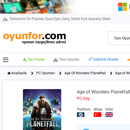
Türkiye'nin En Popüler, Oyun Epin Satış, Dijital Kod Alışveriş Sitesi
İlan Pazarı
Tüm Oyunlar
İndirimli Ürünler
AnaSayfa
PC Oyunları
Age Of Wonders Planetfall
Age of W
Age of Wonders Planetfal
PC Key
Platform
Bölge
Diller