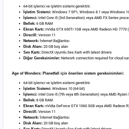
64-bit işlemci ve işletim sistemi gerektirir.
İşletim Sistemi:
Windows 7 SP1, Windows 8.1 veya Windows 10 (
İşlemci:
Intel Core i5 (3rd Generation) veya AMD FX Series proce
Bellek:
6 GB RAM
Ekran Kartı:
nVidia GTX 650Ti 1GB veya AMD Radeon HD 7770 (o
DirectX:
Version 11
Network:
İnternet Bağlantısı
Disk Alanı:
20 GB boş alan
Ses Kartı:
DirectX Uyumlu Ses Kartı with latest drivers
Diğer Gereksinimler:
Network connection required for cloud sav
Age of Wonders: Planetfall için önerilen sistem gereksinimleri:
64-bit işlemci ve işletim sistemi gerektirir.
İşletim Sistemi:
Windows 10 (64-bit)
İşlemci:
Intel Core i5 (7th veya 8th Generation) veya AMD Ryzen 
Bellek:
8 GB RAM
Ekran Kartı:
nVidia GeForce GTX 1060 3GB veya AMD Radeon RX 
DirectX:
Version 11
Network:
İnternet Bağlantısı
Disk Alanı:
20 GB boş alan
Ses Kartı:
DirectX Uyumlu Ses Kartı with latest drivers