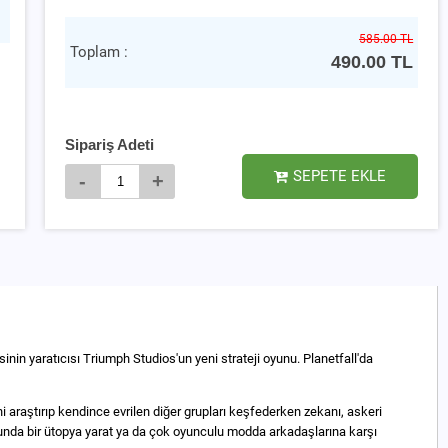
585.00 TL
Toplam :
490.00
TL
Sipariş Adeti
SEPETE EKLE
-
+
nin yaratıcısı Triumph Studios'un yeni strateji oyunu. Planetfall'da
 araştırıp kendince evrilen diğer grupları keşfederken zekanı, askeri
odunda bir ütopya yarat ya da çok oyunculu modda arkadaşlarına karşı