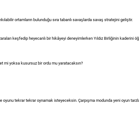
yıkılabilir ortamların bulunduğu sıra tabanlı savaşlarda savaş stratejini geliştir.
raları keşfedip heyecanlı bir hikâyeyi deneyimlerken Yıldız Birliğinin kaderini öğr
nnet mi yoksa kusursuz bir ordu mu yaratacaksın?
liğiyle oyunu tekrar tekrar oynamak isteyeceksin. Çarpışma modunda yeni oyun tar