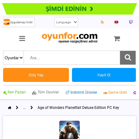
Uygulamayı İndir
Giriş Yap
Kayıt Ol
İlan Pazarı
Tüm Oyunlar
İndirimli Ürünler
Game Gold
...
Age of Wonders Planetfall Deluxe Edition PC Key