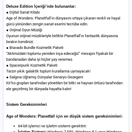
Deluxe Edition İçeriği’nde bulunanlar:
● Dijital Sanat Kitabı
Age of Wonders: Planetfall’ın dünyasını ortaya çıkaran renkli ve hayal
gücü yönünden zengin sanat eserini tecrübe edin.
● Orijinal Oyun Müziği
Oyunun orijinal müzikleriyle birlikte Planetfall’ın fantastik dünyasına
bırakın kendinizi.
● Bravado Bundle Kozmetik Paketi
“Aklımızdaki toplumu yeniden inşa edeceğiz” mesajını fiyakalı bir
bandanadan daha iyi hiçbir şey veremez.
● Spacerpunk Kozmetik Paketi
Tarzın yıkık galaktik toplum kurallarına uymayacak!
● Salgına Uğramış Dünyalar Senaryo Gezegeni
Kir’ko grupları tarafından yönetilen bir bitki ve hayvan örtüsü tarafından
ele geçirilmiş bir dünyada hayatta kalın!
Sistem Gereksinimleri
Age of Wonders: Planetfall için en düşük sistem gereksinimleri:
64-bit işlemci ve işletim sistemi gerektirir.
İşletim Sistemi:
Windows 7 SP1, Windows 8.1 veya Windows