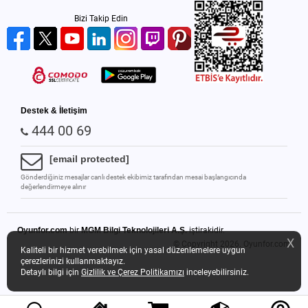
Bizi Takip Edin
Destek & İletişim
444 00 69
[email protected]
Gönderdiğiniz mesajlar canlı destek ekibimiz tarafından mesai başlangıcında
değerlendirmeye alınır
Oyunfor.com
bir
MGM Bilgi Teknolojileri A.Ş.
iştirakidir.
X
© Copyright 2026.
Oyunfor.com
Kaliteli bir hizmet verebilmek için yasal düzenlemelere uygun
çerezlerinizi kullanmaktayız.
Detaylı bilgi için
Gizlilik ve Çerez Politikamızı
inceleyebilirsiniz.