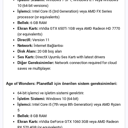
10 (64-bit versions)
İşlemci:
Intel Core i5 (3rd Generation) veya AMD FX Series
processor (or equivalents)
Bellek:
6 GB RAM
Ekran Kartı:
nVidia GTX 650Ti 1GB veya AMD Radeon HD 7770
(or equivalents)
DirectX:
Version 11
Network:
İnternet Bağlantısı
Disk Alanı:
20 GB boş alan
Ses Kartı:
DirectX Uyumlu Ses Kartı with latest drivers
Diğer Gereksinimler:
Network connection required for cloud
saves ve multiplayer.
Age of Wonders: Planetfall için önerilen sistem gereksinimleri:
64-bit işlemci ve işletim sistemi gerektirir.
İşletim Sistemi:
Windows 10 (64-bit)
İşlemci:
Intel Core i5 (7th veya 8th Generation) veya AMD Ryzen
5
Bellek:
8 GB RAM
Ekran Kartı:
nVidia GeForce GTX 1060 3GB veya AMD Radeon
RX 570 4GB (or equivalents)