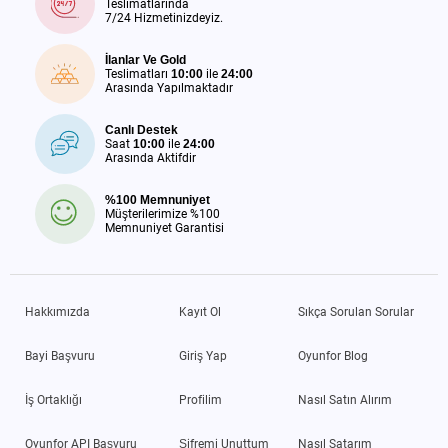
Teslimatlarında
7/24 Hizmetinizdeyiz.
İlanlar Ve Gold
Teslimatları
10:00
ile
24:00
Arasında Yapılmaktadır
Canlı Destek
Saat
10:00
ile
24:00
Arasında Aktifdir
%100 Memnuniyet
Müşterilerimize %100
Memnuniyet Garantisi
Hakkımızda
Kayıt Ol
Sıkça Sorulan Sorular
Bayi Başvuru
Giriş Yap
Oyunfor Blog
İş Ortaklığı
Profilim
Nasıl Satın Alırım
Oyunfor API Başvuru
Şifremi Unuttum
Nasıl Satarım