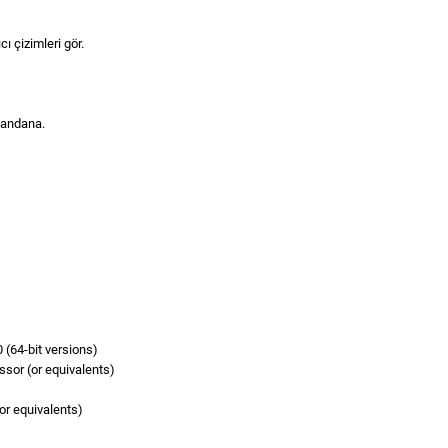
ı çizimleri gör.
bandana.
64-bit versions)
ssor (or equivalents)
r equivalents)