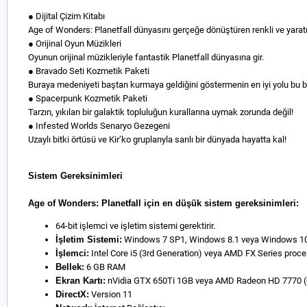
● Dijital Çizim Kitabı
Age of Wonders: Planetfall dünyasını gerçeğe dönüştüren renkli ve yaratıc
● Orijinal Oyun Müzikleri
Oyunun orijinal müzikleriyle fantastik Planetfall dünyasına gir.
● Bravado Seti Kozmetik Paketi
Buraya medeniyeti baştan kurmaya geldiğini göstermenin en iyi yolu bu 
● Spacerpunk Kozmetik Paketi
Tarzın, yıkılan bir galaktik topluluğun kurallarına uymak zorunda değil!
● Infested Worlds Senaryo Gezegeni
Uzaylı bitki örtüsü ve Kir’ko gruplarıyla sarılı bir dünyada hayatta kal!
Sistem Gereksinimleri
Age of Wonders: Planetfall için en düşük sistem gereksinimleri:
64-bit işlemci ve işletim sistemi gerektirir.
İşletim Sistemi:
Windows 7 SP1, Windows 8.1 veya Windows 10 (
İşlemci:
Intel Core i5 (3rd Generation) veya AMD FX Series proce
Bellek:
6 GB RAM
Ekran Kartı:
nVidia GTX 650Ti 1GB veya AMD Radeon HD 7770 (o
DirectX:
Version 11