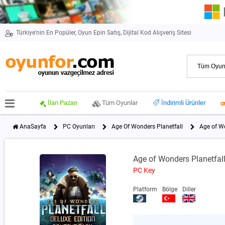
Türkiye'nin En Popüler, Oyun Epin Satış, Dijital Kod Alışveriş Sitesi
İlan Pazarı
Tüm Oyunlar
İndirimli Ürünler
AnaSayfa
PC Oyunları
Age Of Wonders Planetfall
Age of Wo
Age of Wonders Planetfal
PC Key
Platform
Bölge
Diller