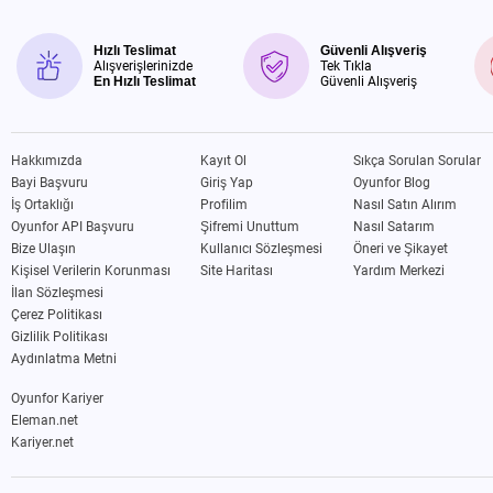
Hızlı Teslimat
Güvenli Alışveriş
Alışverişlerinizde
Tek Tıkla
En Hızlı Teslimat
Güvenli Alışveriş
Hakkımızda
Kayıt Ol
Sıkça Sorulan Sorular
Bayi Başvuru
Giriş Yap
Oyunfor Blog
İş Ortaklığı
Profilim
Nasıl Satın Alırım
Oyunfor API Başvuru
Şifremi Unuttum
Nasıl Satarım
Bize Ulaşın
Kullanıcı Sözleşmesi
Öneri ve Şikayet
Kişisel Verilerin Korunması
Site Haritası
Yardım Merkezi
İlan Sözleşmesi
Çerez Politikası
Gizlilik Politikası
Aydınlatma Metni
Oyunfor Kariyer
Eleman.net
Kariyer.net