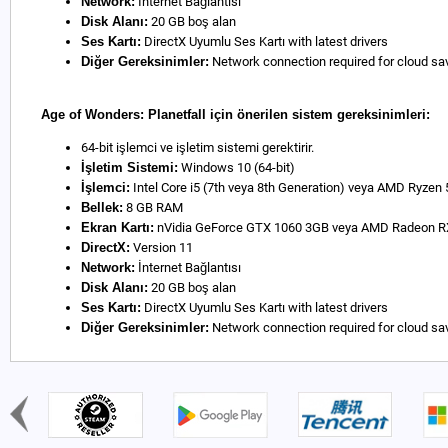
Network:
İnternet Bağlantısı
Disk Alanı:
20 GB boş alan
Ses Kartı:
DirectX Uyumlu Ses Kartı with latest drivers
Diğer Gereksinimler:
Network connection required for cloud sav
Age of Wonders: Planetfall için önerilen sistem gereksinimleri:
64-bit işlemci ve işletim sistemi gerektirir.
İşletim Sistemi:
Windows 10 (64-bit)
İşlemci:
Intel Core i5 (7th veya 8th Generation) veya AMD Ryzen 
Bellek:
8 GB RAM
Ekran Kartı:
nVidia GeForce GTX 1060 3GB veya AMD Radeon RX 
DirectX:
Version 11
Network:
İnternet Bağlantısı
Disk Alanı:
20 GB boş alan
Ses Kartı:
DirectX Uyumlu Ses Kartı with latest drivers
Diğer Gereksinimler:
Network connection required for cloud sav