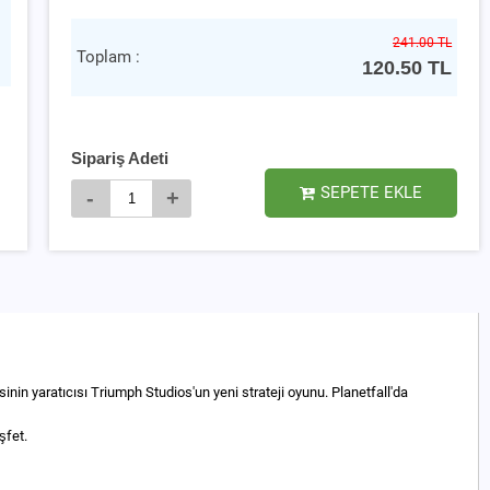
241.00 TL
Toplam :
120.50
TL
Sipariş Adeti
SEPETE EKLE
-
+
nin yaratıcısı Triumph Studios'un yeni strateji oyunu. Planetfall'da
şfet.