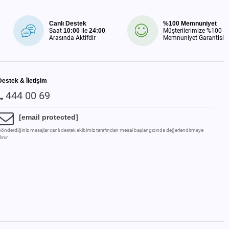
Canlı Destek
%100 Memnuniyet
Saat
10:00
ile
24:00
Müşterilerimize %100
Arasında Aktifdir
Memnuniyet Garantisi
Destek & İletişim
444 00 69
[email protected]
önderdiğiniz mesajlar canlı destek ekibimiz tarafından mesai başlangıcında değerlendirmeye
lınır