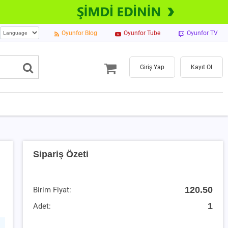
Oyunfor Blog
Oyunfor Tube
Oyunfor TV
Giriş Yap
Kayıt Ol
Sipariş Özeti
120.50
Birim Fiyat:
1
Adet: