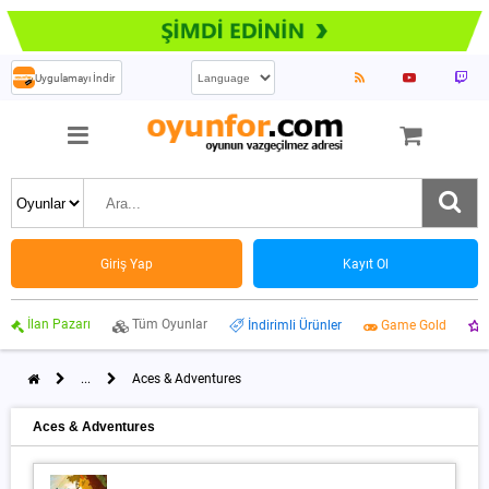
Uygulamayı İndir
Giriş Yap
Kayıt Ol
İlan Pazarı
Tüm Oyunlar
İndirimli Ürünler
Game Gold
...
Aces & Adventures
Aces & Adventures