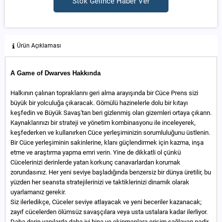
Stok Gelince Haber Ver
Ürün Açıklaması
A Game of Dwarves Hakkında
Halkının çalınan topraklarını geri alma arayışında bir Cüce Prens sizi
büyük bir yolculuğa çıkaracak. Gömülü hazinelerle dolu bir kıtayı
keşfedin ve Büyük Savaş'tan beri gizlenmiş olan gizemleri ortaya çıkarın.
Kaynaklarınızı bir strateji ve yönetim kombinasyonu ile inceleyerek,
keşfederken ve kullanırken Cüce yerleşiminizin sorumluluğunu üstlenin.
Bir Cüce yerleşiminin sakinlerine, klanı güçlendirmek için kazma, inşa
etme ve araştırma yapma emri verin. Yine de dikkatli ol çünkü
Cücelerinizi derinlerde yatan korkunç canavarlardan korumak
zorundasınız. Her yeni seviye başladığında benzersiz bir dünya üretilir, bu
yüzden her seansta stratejilerinizi ve taktiklerinizi dinamik olarak
uyarlamanız gerekir.
Siz ilerledikçe, Cüceler seviye atlayacak ve yeni beceriler kazanacak;
zayıf cücelerden ölümsüz savaşçılara veya usta ustalara kadar ilerliyor.
Daha derin yapılarda daha iyi bina ve ekipmanlara erişim sağlayan nadir