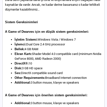
kaynaklar da vardır. Ancak, ne kadar derine basarsanız o kadar tehlikeli
düşmanlar kazabilirsiniz…
Sistem Gereksinimleri
A Game of Dwarves için en düşük sistem gereksinimleri:
İşletim Sistemi:
Windows Vista / Windows 7
İşlemci:
Dual Core 2.4 GHz processor
Bellek:
4 GB RAM
Ekran Kartı:
Shader Model 4.0 compatible card (minimum Nvidia
GeForce 8000, AMD Radeon 2000)
DirectX®:
10
Disk:
3 GB HD space
Ses:
DirectX compatible sound card
Other Requirements:
Broadband Internet connection
Additional:
3 button mouse, klavye ve speakers
A Game of Dwarves için önerilen sistem gereksinimleri:
Additional:
3 button mouse, klavye ve speakers