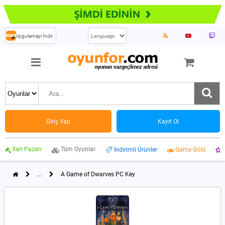
Uygulamayı İndir
Giriş Yap
Kayıt Ol
İlan Pazarı
Tüm Oyunlar
İndirimli Ürünler
Game Gold
...
A Game of Dwarves PC Key