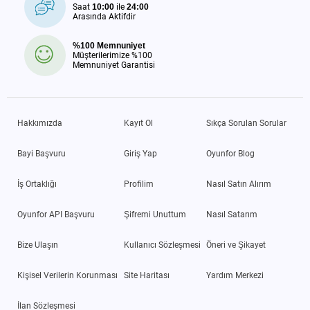
Saat
10:00
ile
24:00
Arasında Aktifdir
%100 Memnuniyet
Müşterilerimize %100
Memnuniyet Garantisi
Hakkımızda
Kayıt Ol
Sıkça Sorulan Sorular
Bayi Başvuru
Giriş Yap
Oyunfor Blog
İş Ortaklığı
Profilim
Nasıl Satın Alırım
Oyunfor API Başvuru
Şifremi Unuttum
Nasıl Satarım
Bize Ulaşın
Kullanıcı Sözleşmesi
Öneri ve Şikayet
Kişisel Verilerin Korunması
Site Haritası
Yardım Merkezi
İlan Sözleşmesi