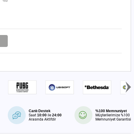
%0
Canlı Destek
%100 Memnuniyet
Saat
10:00
ile
24:00
Müşterilerimize %100
Arasında Aktifdir
Memnuniyet Garantisi