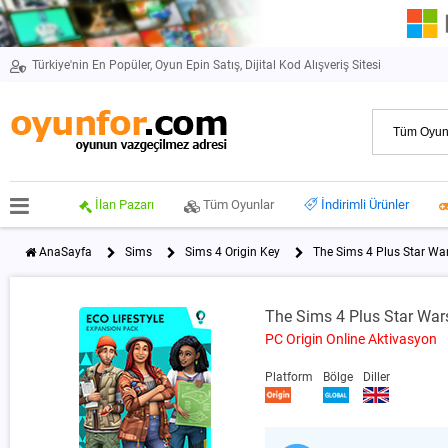
Türkiye'nin En Popüler, Oyun Epin Satış, Dijital Kod Alışveriş Sitesi
İlan Pazarı
Tüm Oyunlar
İndirimli Ürünler
AnaSayfa
Sims
Sims 4 Origin Key
The Sims 4 Plus Star Wa
The Sims 4 Plus Star War
PC Origin Online Aktivasyon
Platform
Bölge
Diller