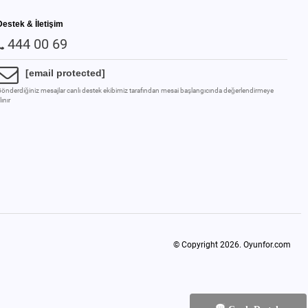
Destek & İletişim
444 00 69
[email protected]
önderdiğiniz mesajlar canlı destek ekibimiz tarafından mesai başlangıcında değerlendirmeye
lınır
© Copyright 2026.
Oyunfor.com