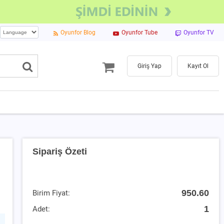
Oyunfor Blog
Oyunfor Tube
Oyunfor TV
Giriş Yap
Kayıt Ol
Sipariş Özeti
950.60
Birim Fiyat:
1
Adet: