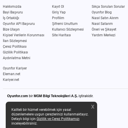
Hakkımızda
Kayıt Ol
Sıkça Sorulan Sorular
Bayi Başvuru
Giriş Yap
Oyunfor Blog
İş Ortaklığı
Profilim
Nasıl Satın Alırım
Oyunfor API Başvuru
Şifremi Unuttum
Nasıl Satarım
Bize Ulaşın
Kullanıcı Sözleşmesi
Öneri ve Şikayet
Kişisel Verilerin Korunması
Site Haritası
Yardım Merkezi
İlan Sözleşmesi
Çerez Politikası
Gizlilik Politikası
Aydınlatma Metni
Oyunfor Kariyer
Eleman.net
Kariyer.net
Oyunfor.com
bir
MGM Bilgi Teknolojileri A.Ş.
iştirakidir.
X
Kaliteli bir hizmet verebilmek için yasal
düzenlemelere uygun çerezlerinizi kullanmaktayız.
Detaylı bilgi için
Gizlilik ve Çerez Politikamızı
inceleyebilirsiniz.