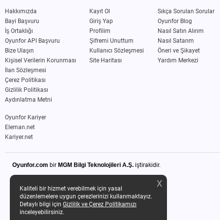
Hakkımızda
Kayıt Ol
Sıkça Sorulan Sorular
Bayi Başvuru
Giriş Yap
Oyunfor Blog
İş Ortaklığı
Profilim
Nasıl Satın Alırım
Oyunfor API Başvuru
Şifremi Unuttum
Nasıl Satarım
Bize Ulaşın
Kullanıcı Sözleşmesi
Öneri ve Şikayet
Kişisel Verilerin Korunması
Site Haritası
Yardım Merkezi
İlan Sözleşmesi
Çerez Politikası
Gizlilik Politikası
Aydınlatma Metni
Oyunfor Kariyer
Eleman.net
Kariyer.net
Oyunfor.com
bir
MGM Bilgi Teknolojileri A.Ş.
iştirakidir.
X
Kaliteli bir hizmet verebilmek için yasal
düzenlemelere uygun çerezlerinizi kullanmaktayız.
Detaylı bilgi için
Gizlilik ve Çerez Politikamızı
inceleyebilirsiniz.