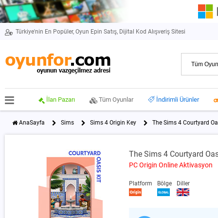
Türkiye'nin En Popüler, Oyun Epin Satış, Dijital Kod Alışveriş Sitesi
İlan Pazarı
Tüm Oyunlar
İndirimli Ürünler
AnaSayfa
Sims
Sims 4 Origin Key
The Sims 4 Courtyard Oas
The Sims 4 Courtyard Oasi
PC Origin Online Aktivasyon
Platform
Bölge
Diller