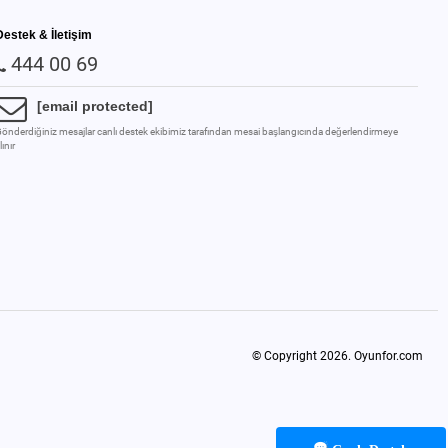
Destek & İletişim
444 00 69
[email protected]
önderdiğiniz mesajlar canlı destek ekibimiz tarafından mesai başlangıcında değerlendirmeye
lınır
© Copyright 2026.
Oyunfor.com