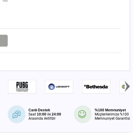
%0
Canlı Destek
%100 Memnuniyet
Saat
10:00
ile
24:00
Müşterilerimize %100
Arasında Aktifdir
Memnuniyet Garantisi