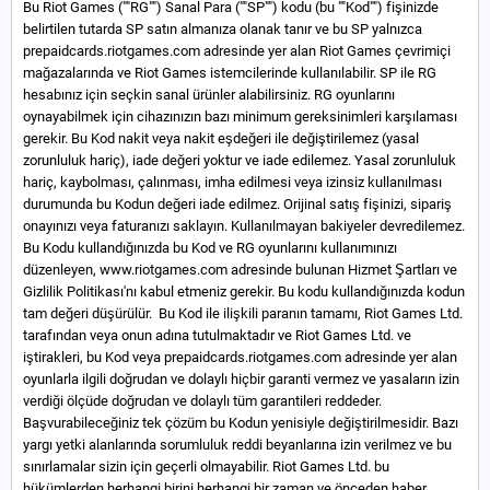
Bu Riot Games (""RG"") Sanal Para (""SP"") kodu (bu ""Kod"") fişinizde
belirtilen tutarda SP satın almanıza olanak tanır ve bu SP yalnızca
prepaidcards.riotgames.com adresinde yer alan Riot Games çevrimiçi
mağazalarında ve Riot Games istemcilerinde kullanılabilir. SP ile RG
hesabınız için seçkin sanal ürünler alabilirsiniz. RG oyunlarını
oynayabilmek için cihazınızın bazı minimum gereksinimleri karşılaması
gerekir. Bu Kod nakit veya nakit eşdeğeri ile değiştirilemez (yasal
zorunluluk hariç), iade değeri yoktur ve iade edilemez. Yasal zorunluluk
hariç, kaybolması, çalınması, imha edilmesi veya izinsiz kullanılması
durumunda bu Kodun değeri iade edilmez. Orijinal satış fişinizi, sipariş
onayınızı veya faturanızı saklayın. Kullanılmayan bakiyeler devredilemez.
Bu Kodu kullandığınızda bu Kod ve RG oyunlarını kullanımınızı
düzenleyen, www.riotgames.com adresinde bulunan Hizmet Şartları ve
Gizlilik Politikası'nı kabul etmeniz gerekir. Bu kodu kullandığınızda kodun
tam değeri düşürülür. Bu Kod ile ilişkili paranın tamamı, Riot Games Ltd.
tarafından veya onun adına tutulmaktadır ve Riot Games Ltd. ve
iştirakleri, bu Kod veya prepaidcards.riotgames.com adresinde yer alan
oyunlarla ilgili doğrudan ve dolaylı hiçbir garanti vermez ve yasaların izin
verdiği ölçüde doğrudan ve dolaylı tüm garantileri reddeder.
Başvurabileceğiniz tek çözüm bu Kodun yenisiyle değiştirilmesidir. Bazı
yargı yetki alanlarında sorumluluk reddi beyanlarına izin verilmez ve bu
sınırlamalar sizin için geçerli olmayabilir. Riot Games Ltd. bu
hükümlerden herhangi birini herhangi bir zaman ve önceden haber