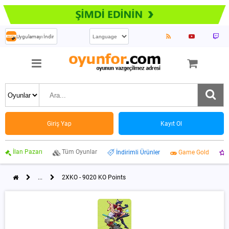
Uygulamayı İndir
Giriş Yap
Kayıt Ol
İlan Pazarı
Tüm Oyunlar
İndirimli Ürünler
Game Gold
...
2XKO - 9020 KO Points