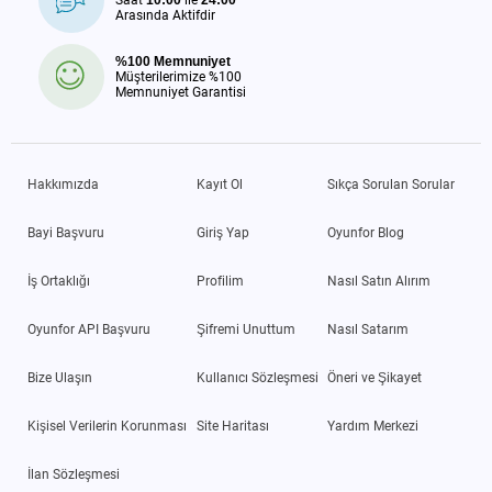
Arasında Aktifdir
%100 Memnuniyet
Müşterilerimize %100
Memnuniyet Garantisi
Hakkımızda
Kayıt Ol
Sıkça Sorulan Sorular
Bayi Başvuru
Giriş Yap
Oyunfor Blog
İş Ortaklığı
Profilim
Nasıl Satın Alırım
Oyunfor API Başvuru
Şifremi Unuttum
Nasıl Satarım
Bize Ulaşın
Kullanıcı Sözleşmesi
Öneri ve Şikayet
Kişisel Verilerin Korunması
Site Haritası
Yardım Merkezi
İlan Sözleşmesi