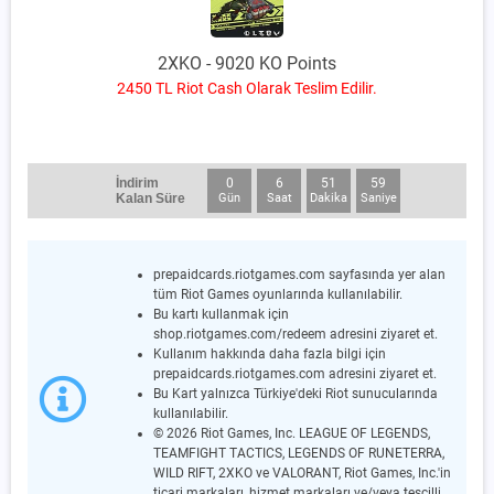
2XKO - 9020 KO Points
2450 TL Riot Cash Olarak Teslim Edilir.
İndirim
0
6
51
59
Kalan Süre
Gün
Saat
Dakika
Saniye
prepaidcards.riotgames.com sayfasında yer alan
tüm Riot Games oyunlarında kullanılabilir.
Bu kartı kullanmak için
shop.riotgames.com/redeem adresini ziyaret et.
Kullanım hakkında daha fazla bilgi için
prepaidcards.riotgames.com adresini ziyaret et.
Bu Kart yalnızca Türkiye'deki Riot sunucularında
kullanılabilir.
© 2026 Riot Games, Inc. LEAGUE OF LEGENDS,
TEAMFIGHT TACTICS, LEGENDS OF RUNETERRA,
WILD RIFT, 2XKO ve VALORANT, Riot Games, Inc.'in
ticari markaları, hizmet markaları ve/veya tescilli