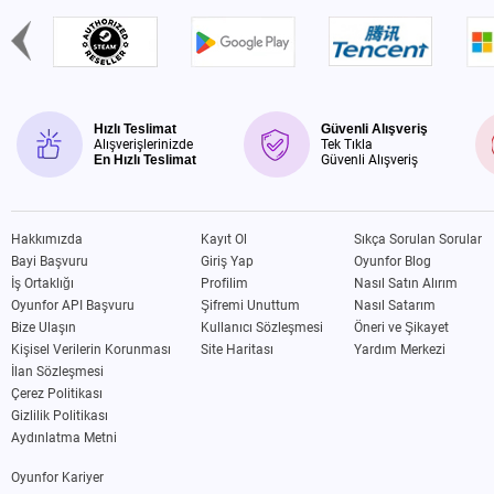
Hızlı Teslimat
Güvenli Alışveriş
Alışverişlerinizde
Tek Tıkla
En Hızlı Teslimat
Güvenli Alışveriş
Hakkımızda
Kayıt Ol
Sıkça Sorulan Sorular
Bayi Başvuru
Giriş Yap
Oyunfor Blog
İş Ortaklığı
Profilim
Nasıl Satın Alırım
Oyunfor API Başvuru
Şifremi Unuttum
Nasıl Satarım
Bize Ulaşın
Kullanıcı Sözleşmesi
Öneri ve Şikayet
Kişisel Verilerin Korunması
Site Haritası
Yardım Merkezi
İlan Sözleşmesi
Çerez Politikası
Gizlilik Politikası
Aydınlatma Metni
Oyunfor Kariyer