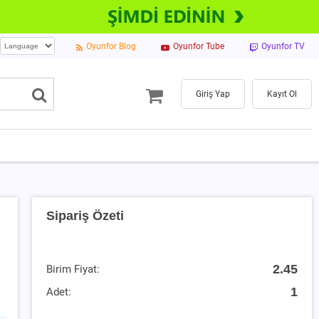
Oyunfor Blog
Oyunfor Tube
Oyunfor TV
Giriş Yap
Kayıt Ol
Sipariş Özeti
2.45
Birim Fiyat:
1
Adet: