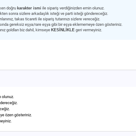
rken doğru
karakter ismi
ile sipariş verdiğinizden emin olunuz.
ikten sonra sizlere arkadaşlık isteği ve parti isteği göndereceğiz.
lanınız, takas ticareti ile sipariş tutarınızı sizlere vereceğiz.
ında gereksiz eşya/rare eşya gibi bir eşya eklememeye özen gösteriniz.
ınız goldları biz dahil, kimseye
KESİNLİKLE
geri vermeyiniz.
n olunuz.
ndereceğiz.
eceğiz.
ye özen gösteriniz.
eyiniz.