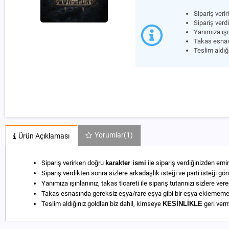
Sipariş veri
Sipariş verd
Yanımıza ışın
Takas esnas
Teslim aldığ
Yorumlar
(1)
Ürün Açıklaması
Sipariş verirken doğru
karakter ismi
ile sipariş verdiğinizden emi
Sipariş verdikten sonra sizlere arkadaşlık isteği ve parti isteği gö
Yanımıza ışınlanınız, takas ticareti ile sipariş tutarınızı sizlere ver
Takas esnasında gereksiz eşya/rare eşya gibi bir eşya eklememe
Teslim aldığınız goldları biz dahil, kimseye
KESİNLİKLE
geri verm