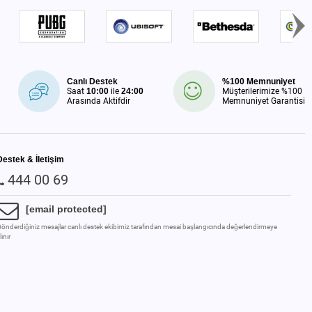
Canlı Destek
%100 Memnuniyet
Saat
10:00
ile
24:00
Müşterilerimize %100
Arasında Aktifdir
Memnuniyet Garantisi
Destek & İletişim
444 00 69
[email protected]
önderdiğiniz mesajlar canlı destek ekibimiz tarafından mesai başlangıcında değerlendirmeye
lınır