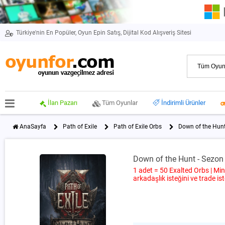
Türkiye'nin En Popüler, Oyun Epin Satış, Dijital Kod Alışveriş Sitesi
İlan Pazarı
Tüm Oyunlar
İndirimli Ürünler
AnaSayfa
Path of Exile
Path of Exile Orbs
Down of the Hunt
Down of the Hunt - Sezon 
1 adet = 50 Exalted Orbs | Min
arkadaşlık isteğini ve trade ist