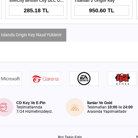
SimCity British City DLC Origin Key
Titanfall 2 Origin Key
285.18 TL
950.60 TL
slands Origin Key Nasıl Yüklenir
CD Key Ve E-Pin
İlanlar Ve Gold
Teslimatlarında
Teslimatları
10:00
ile
24:00
7/24 Hizmetinizdeyiz.
Arasında Yapılmaktadır
Bizi Takip Edin