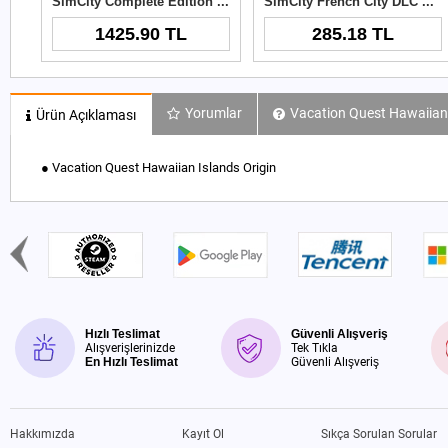
SimCity Complete Edition Origin Key
SimCity French City DLC Origin Key
1425.90 TL
285.18 TL
Yorumlar
Vacation Quest Hawaiian I
Ürün Açıklaması
● Vacation Quest Hawaiian Islands Origin
Hızlı Teslimat
Güvenli Alışveriş
Alışverişlerinizde
Tek Tıkla
En Hızlı Teslimat
Güvenli Alışveriş
Hakkımızda
Kayıt Ol
Sıkça Sorulan Sorular