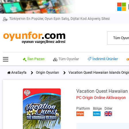
Türkiye'nin En Popüler, Oyun Epin Satış, Dijital Kod Alışveriş Sitesi
İlan Pazarı
Tüm Oyunlar
İndirimli Ürünler
AnaSayfa
Origin Oyunları
Vacation Quest Hawaiian Islands Origi
Vacation Quest Hawaiian 
PC Origin Online Aktivasyon
Platform
Bölge
Diller