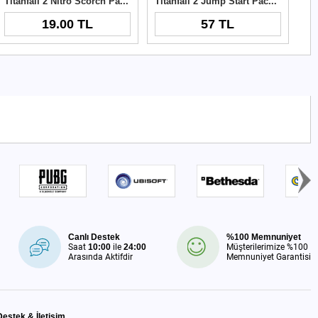
Titanfall 2 Nitro Scorch Pack Origin Cd Key
Titanfall 2 Jump Start Pack DLC Origin Key
19.00 TL
57 TL
Canlı Destek
%100 Memnuniyet
Saat
10:00
ile
24:00
Müşterilerimize %100
Arasında Aktifdir
Memnuniyet Garantisi
Destek & İletişim