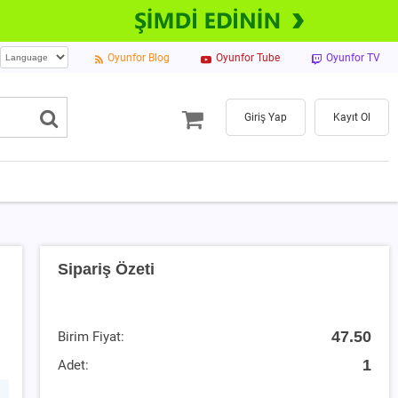
Oyunfor Blog
Oyunfor Tube
Oyunfor TV
Giriş Yap
Kayıt Ol
Sipariş Özeti
47.50
Birim Fiyat:
1
Adet: