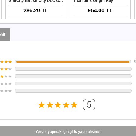
SimCity British City DLC Origin Key
Titanfall 2 Origin Key
286.20 TL
954.00 TL
nir
5
Yorum yapmak için giriş yapmalısınız!