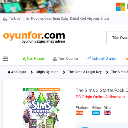
Türkiye'nin En Popüler, Oyun Epin Satış, Dijital Kod Alışveriş Sitesi
İlan Pazarı
Tüm Oyunlar
İndirimli Ürünler
AnaSayfa
Origin Oyunları
The Sims 3 Origin Key
The Sims 3
The Sims 3 Starter Pack O
PC Origin Online Aktivasyon
Platform
Bölge
Diller