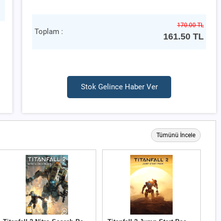
170.00 TL
Toplam :
161.50
TL
Stok Gelince Haber Ver
Tümünü İncele