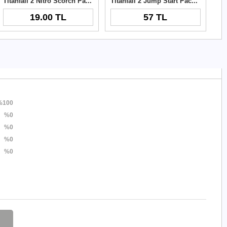
Titanfall 2 Nitro Scorch Pack Origin Cd Key
Titanfall 2 Jump Start Pack DLC Origin Key
19.00 TL
57 TL
%100
%0
%0
%0
%0