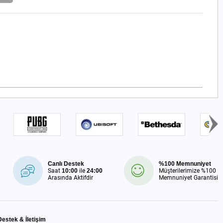
Canlı Destek
%100 Memnuniyet
Saat
10:00
ile
24:00
Müşterilerimize %100
Arasında Aktifdir
Memnuniyet Garantisi
Destek & İletişim