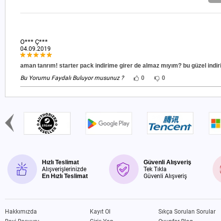
O*** Ç***
04.09.2019
aman tanrım! starter pack indirime girer de almaz mıyım? bu güzel indir
Bu Yorumu Faydalı Buluyor musunuz ?
0
0
Hızlı Teslimat
Güvenli Alışveriş
Alışverişlerinizde
Tek Tıkla
En Hızlı Teslimat
Güvenli Alışveriş
Hakkımızda
Kayıt Ol
Sıkça Sorulan Sorular