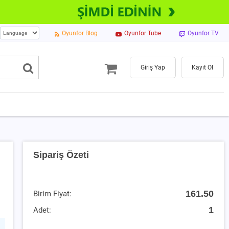
Oyunfor Blog
Oyunfor Tube
Oyunfor TV
Giriş Yap
Kayıt Ol
Sipariş Özeti
161.50
Birim Fiyat:
1
Adet: