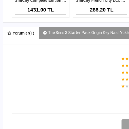
SimCity Complete Edition Origin Key
SimCity French City DLC Origin Key
1431.00 TL
286.20 TL
The Sims 3 Starter Pack Origin Key Nasıl Yükle
Yorumlar
(1)