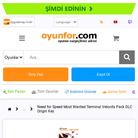
Uygulamayı İndir
Giriş Yap
Kayıt Ol
İlan Pazarı
Tüm Oyunlar
İndirimli Ürünler
Game Gold
Need for Speed Most Wanted Terminal Velocity Pack DLC
...
Origin Key