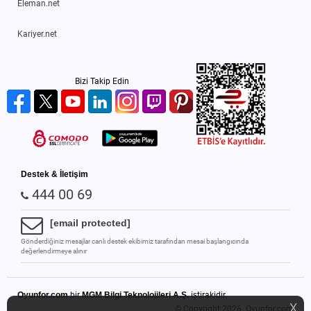
Eleman.net
Kariyer.net
Bizi Takip Edin
Destek & İletişim
444 00 69
[email protected]
Gönderdiğiniz mesajlar canlı destek ekibimiz tarafından mesai başlangıcında
değerlendirmeye alınır
Oyunfor.com
bir
MGM Bilgi Teknolojileri A.Ş.
iştirakidir.
X
© Copyright 2026.
Oyunfor.com