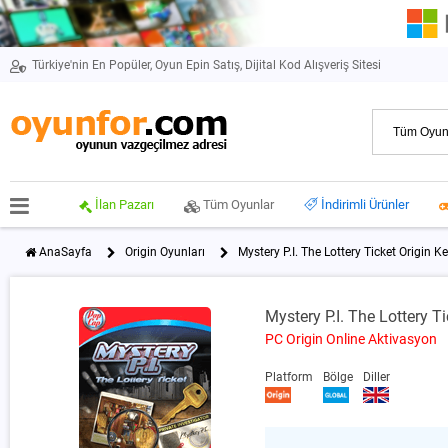
Türkiye'nin En Popüler, Oyun Epin Satış, Dijital Kod Alışveriş Sitesi
İlan Pazarı
Tüm Oyunlar
İndirimli Ürünler
AnaSayfa
Origin Oyunları
Mystery P.I. The Lottery Ticket Origin K
Mystery P.I. The Lottery T
PC Origin Online Aktivasyon
Platform
Bölge
Diller