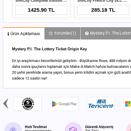
SimCity Complete Edition Origin Key
SimCity French City DLC Origin Key
1425.90 TL
285.18 TL
Yorumlar
(1)
Mystery P.I. The Lotter
Ürün Açıklaması
Mystery P.I. The Lottery Ticket Origin Key
En iyi araştırmacı becerilerinizi geliştirin - Büyükanne Rose, 488 milyon
daha sonra ipuçlarını toplamak için Make-A-Match hafıza bulmacalarını 
20 şehir yerelinde arama yapın, bonus yerin kilidini açmak için gizli anahta
sadece 12 saatin var!
Hızlı Teslimat
Güvenli Alışveriş