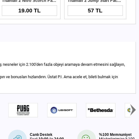
Titanfall 2 Nitro Scorch Pack Origin Cd Key
Titanfall 2 Jump Start Pack DLC Origin Key
19.00 TL
57 TL
miş nesneler için 2.100'den fazla objeyi aramaya devam etmesini sağlayın,
ın ve bonusları hızlandırın. Üstat P.I. Ama acele et, bileti bulmak için
Canlı Destek
%100 Memnuniyet