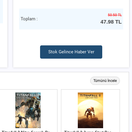
50.50 TL
Toplam :
47.98
TL
Stok Gelince Haber Ver
Tümünü İncele