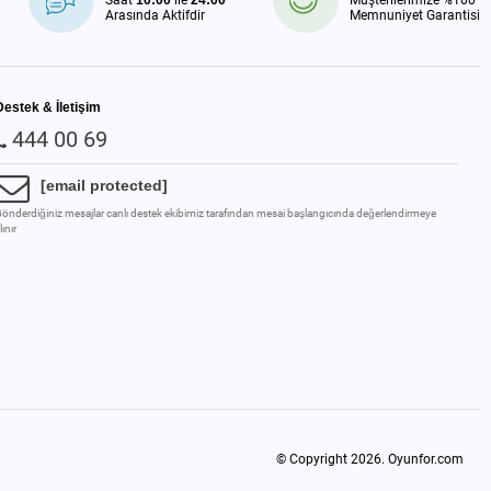
Saat
10:00
ile
24:00
Müşterilerimize %100
Arasında Aktifdir
Memnuniyet Garantisi
Destek & İletişim
444 00 69
[email protected]
önderdiğiniz mesajlar canlı destek ekibimiz tarafından mesai başlangıcında değerlendirmeye
lınır
© Copyright 2026.
Oyunfor.com