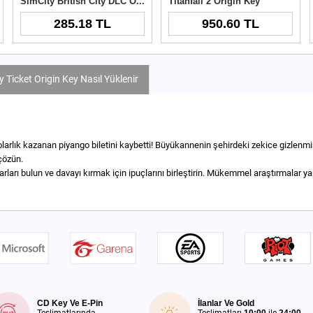
SimCity British City DLC Origin Key
Titanfall 2 Origin Key
285.18 TL
950.60 TL
y Ticket Origin Key Nasıl Yüklenir
 dolarlık kazanan piyango biletini kaybetti! Büyükannenin şehirdeki zekice gizlen
çözün.
rları bulun ve davayı kırmak için ipuçlarını birleştirin. Mükemmel araştırmalar yap
CD Key Ve E-Pin
İlanlar Ve Gold