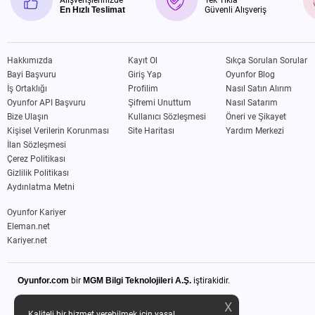
Alışverişlerinizde
Tek Tıkla
En Hızlı Teslimat
Güvenli Alışveriş
Hakkımızda
Kayıt Ol
Sıkça Sorulan Sorular
Bayi Başvuru
Giriş Yap
Oyunfor Blog
İş Ortaklığı
Profilim
Nasıl Satın Alırım
Oyunfor API Başvuru
Şifremi Unuttum
Nasıl Satarım
Bize Ulaşın
Kullanıcı Sözleşmesi
Öneri ve Şikayet
Kişisel Verilerin Korunması
Site Haritası
Yardım Merkezi
İlan Sözleşmesi
Çerez Politikası
Gizlilik Politikası
Aydınlatma Metni
Oyunfor Kariyer
Eleman.net
Kariyer.net
Oyunfor.com
bir
MGM Bilgi Teknolojileri A.Ş.
iştirakidir.
X
Kaliteli bir hizmet verebilmek için yasal