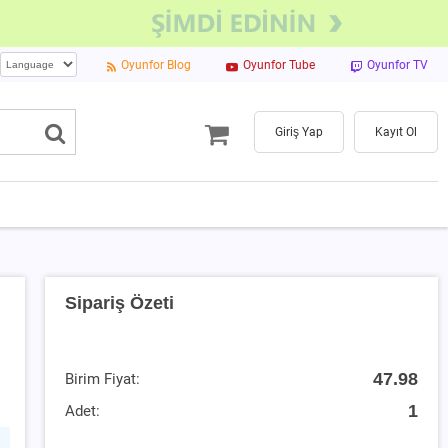
Oyunfor Blog
Oyunfor Tube
Oyunfor TV
Giriş Yap
Kayıt Ol
Sipariş Özeti
47.98
Birim Fiyat:
1
Adet: