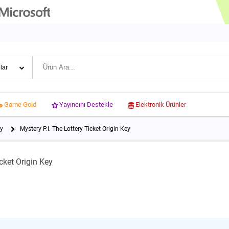
Yayıncını Destekle
Elektronik Ürünler
Game Gold
ey
Mystery P.I. The Lottery Ticket Origin Key
icket Origin Key