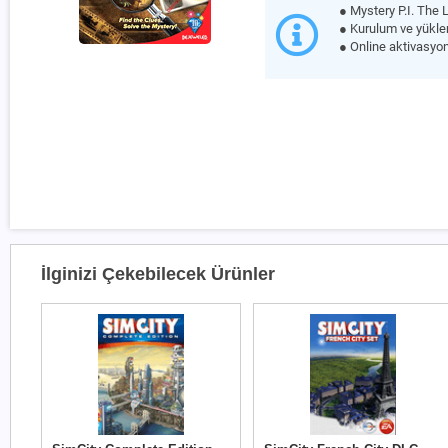
● Mystery P.I. The L
● Kurulum ve yüklem
● Online aktivasyon
İlginizi Çekebilecek Ürünler