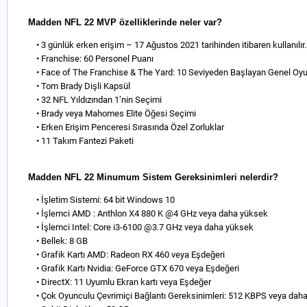
Madden NFL 22 MVP özelliklerinde neler var?
• 3 günlük erken erişim – 17 Ağustos 2021 tarihinden itibaren kullanılır.
• Franchise: 60 Personel Puanı
• Face of The Franchise & The Yard: 10 Seviyeden Başlayan Genel Oyu
• Tom Brady Dişli Kapsül
• 32 NFL Yıldızından 1’nin Seçimi
• Brady veya Mahomes Elite Öğesi Seçimi
• Erken Erişim Penceresi Sırasında Özel Zorluklar
• 11 Takım Fantezi Paketi
Madden NFL 22 Minumum Sistem Gereksinimleri nelerdir?
• İşletim Sistemi: 64 bit Windows 10
• İşlemci AMD : Anthlon X4 880 K @4 GHz veya daha yüksek
• İşlemci Intel: Core i3-6100 @3.7 GHz veya daha yüksek
• Bellek: 8 GB
• Grafik Kartı AMD: Radeon RX 460 veya Eşdeğeri
• Grafik Kartı Nvidia: GeForce GTX 670 veya Eşdeğeri
• DirectX: 11 Uyumlu Ekran kartı veya Eşdeğer
• Çok Oyunculu Çevrimiçi Bağlantı Gereksinimleri: 512 KBPS veya daha hı