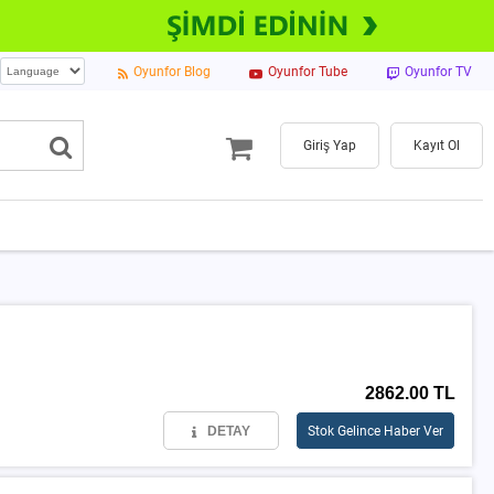
Oyunfor Blog
Oyunfor Tube
Oyunfor TV
Giriş Yap
Kayıt Ol
2862.00 TL
DETAY
Stok Gelince Haber Ver