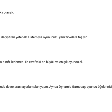
klı olacak.
 değiştiren yetenek sistemiyle oyununuzu yeni zirvelere taşıyın.
sınıfı ilerlemesi ile etraftaki en büyük ve en şık oyuncu ol.
rinde devre arası ayarlamaları yapın. Ayrıca Dynamic Gameday, oyuncu öğelerinizin 