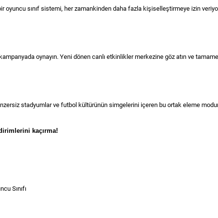
i bir oyuncu sınıf sistemi, her zamankinden daha fazla kişiselleştirmeye izin ver
ir kampanyada oynayın. Yeni dönen canlı etkinlikler merkezine göz atın ve tamame
 benzersiz stadyumlar ve futbol kültürünün simgelerini içeren bu ortak eleme modun
dirimlerini kaçırma!
ncu Sınıfı