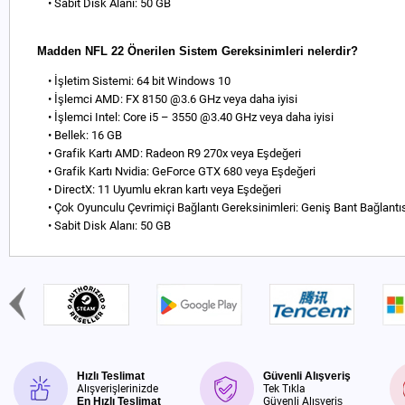
• Sabit Disk Alanı: 50 GB
Madden NFL 22 Önerilen Sistem Gereksinimleri nelerdir?
• İşletim Sistemi: 64 bit Windows 10
• İşlemci AMD: FX 8150 @3.6 GHz veya daha iyisi
• İşlemci Intel: Core i5 – 3550 @3.40 GHz veya daha iyisi
• Bellek: 16 GB
• Grafik Kartı AMD: Radeon R9 270x veya Eşdeğeri
• Grafik Kartı Nvidia: GeForce GTX 680 veya Eşdeğeri
• DirectX: 11 Uyumlu ekran kartı veya Eşdeğeri
• Çok Oyunculu Çevrimiçi Bağlantı Gereksinimleri: Geniş Bant Bağlantı
• Sabit Disk Alanı: 50 GB
Hızlı Teslimat
Güvenli Alışveriş
Alışverişlerinizde
Tek Tıkla
En Hızlı Teslimat
Güvenli Alışveriş