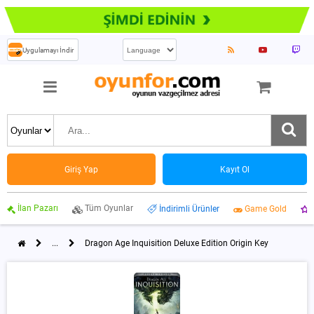
Uygulamayı İndir
Giriş Yap
Kayıt Ol
İlan Pazarı
Tüm Oyunlar
İndirimli Ürünler
Game Gold
...
Dragon Age Inquisition Deluxe Edition Origin Key