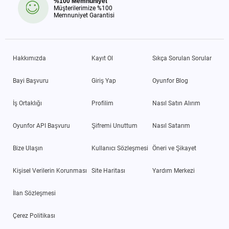
%100 Memnuniyet
Müşterilerimize %100
Memnuniyet Garantisi
Hakkımızda
Kayıt Ol
Sıkça Sorulan Sorular
Bayi Başvuru
Giriş Yap
Oyunfor Blog
İş Ortaklığı
Profilim
Nasıl Satın Alırım
Oyunfor API Başvuru
Şifremi Unuttum
Nasıl Satarım
Bize Ulaşın
Kullanıcı Sözleşmesi
Öneri ve Şikayet
Kişisel Verilerin Korunması
Site Haritası
Yardım Merkezi
İlan Sözleşmesi
Çerez Politikası