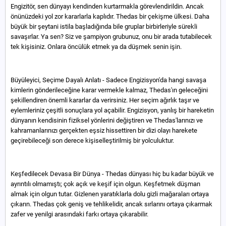
Engizitör, sen dünyayı kendinden kurtarmakla görevlendirildin. Ancak
önünüzdeki yol zor kararlarla kaplıdır. Thedas bir çekişme ülkesi. Daha
büyük bir şeytani istila başladığında bile gruplar birbirleriyle sürekli
savaşırlar. Ya sen? Siz ve şampiyon grubunuz, onu bir arada tutabilecek
tek kişisiniz. Onlara öncülük etmek ya da düşmek senin işin.
Büyüleyici, Seçime Dayalı Anlatı - Sadece Engizisyon'da hangi savaşa
kimlerin gönderileceğine karar vermekle kalmaz, Thedas'ın geleceğini
şekillendiren önemli kararlar da verirsiniz. Her seçim ağırlık taşır ve
eylemleriniz çeşitli sonuçlara yol açabilir. Engizisyon, yanlış bir hareketin
dünyanın kendisinin fiziksel yönlerini değiştiren ve Thedas'larınızı ve
kahramanlarınızı gerçekten eşsiz hissettiren bir dizi olayı harekete
geçirebileceği son derece kişiselleştirilmiş bir yolculuktur.
Keşfedilecek Devasa Bir Dünya - Thedas dünyası hiç bu kadar büyük ve
ayrıntılı olmamıştı; çok açık ve keşif için olgun. Keşfetmek düşman
almak için olgun tutar. Gizlenen yaratıklarla dolu gizli mağaraları ortaya
çıkarın. Thedas çok geniş ve tehlikelidir, ancak sırlarını ortaya çıkarmak
zafer ve yenilgi arasındaki farkı ortaya çıkarabilir.