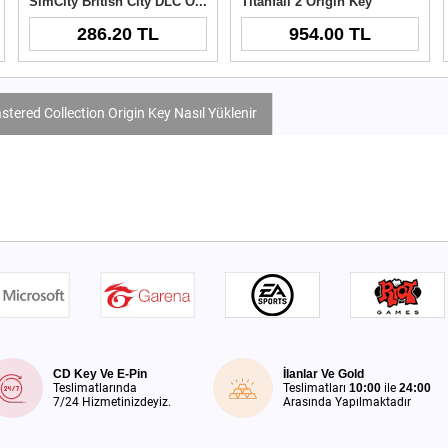
SimCity British City DLC Origin Key
Titanfall 2 Origin Key
286.20 TL
954.00 TL
red Collection Origin Key Nasıl Yüklenir
CD Key Ve E-Pin
İlanlar Ve Gold
Teslimatlarında
Teslimatları
10:00
ile
24:00
7/24 Hizmetinizdeyiz.
Arasında Yapılmaktadır