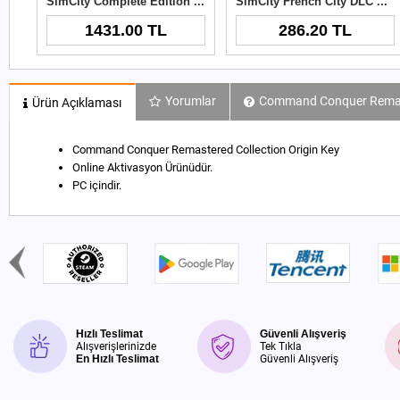
SimCity Complete Edition Origin Key
SimCity French City DLC Origin Key
1431.00 TL
286.20 TL
Yorumlar
Command Conquer Remaste
Ürün Açıklaması
Command Conquer Remastered Collection Origin Key
Online Aktivasyon Ürünüdür.
PC içindir.
Hızlı Teslimat
Güvenli Alışveriş
Alışverişlerinizde
Tek Tıkla
En Hızlı Teslimat
Güvenli Alışveriş