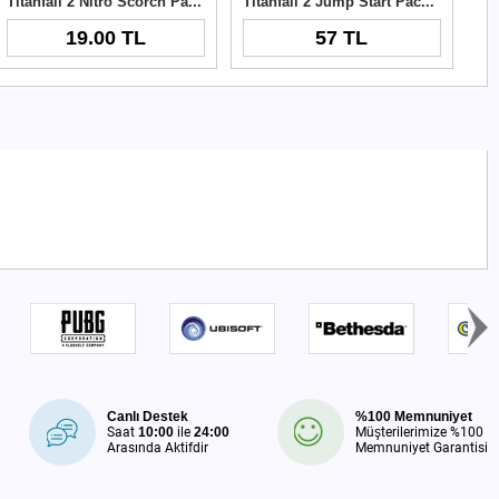
Titanfall 2 Nitro Scorch Pack Origin Cd Key
Titanfall 2 Jump Start Pack DLC Origin Key
19.00 TL
57 TL
Canlı Destek
%100 Memnuniyet
Saat
10:00
ile
24:00
Müşterilerimize %100
Arasında Aktifdir
Memnuniyet Garantisi