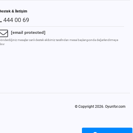
Destek & İletişim
444 00 69
[email protected]
önderdiğiniz mesajlar canlı destek ekibimiz tarafından mesai başlangıcında değerlendirmeye
lınır
© Copyright 2026.
Oyunfor.com