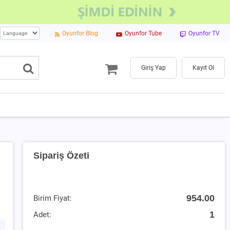
Oyunfor Blog
Oyunfor Tube
Oyunfor TV
Giriş Yap
Kayıt Ol
Sipariş Özeti
954.00
Birim Fiyat:
1
Adet: