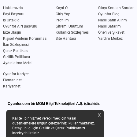
Hakkımızda
Kayıt Ol
Sıkça Sorulan Sorular
Bayi Başvuru
Giriş Yap
Oyunfor Blog
İş Ortaklığı
Profilim
Nasıl Satın Alırım
Oyunfor API Başvuru
Şifremi Unuttum
Nasıl Satarım
Bize Ulaşın
Kullanıcı Sözleşmesi
Öneri ve Şikayet
Kişisel Verilerin Korunması
Site Haritası
Yardım Merkezi
İlan Sözleşmesi
Çerez Politikası
Gizlilik Politikası
Aydınlatma Metni
Oyunfor Kariyer
Eleman.net
Kariyer.net
Oyunfor.com
bir
MGM Bilgi Teknolojileri A.Ş.
iştirakidir.
X
Kaliteli bir hizmet verebilmek için yasal
düzenlemelere uygun çerezlerinizi kullanmaktayız.
Detaylı bilgi için
Gizlilik ve Çerez Politikamızı
inceleyebilirsiniz.