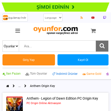
Uygulamayı İndir
Giriş Yap
Kayıt Ol
İlan Pazarı
Tüm Oyunlar
İndirimli Ürünler
Game Gold
...
Anthem Origin Key
Anthem - Legion of Dawn Edition PC Origin Key
PC Origin Online Aktivasyon