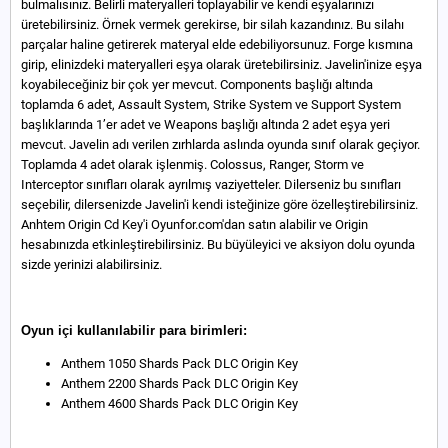
bulmalısınız. Belirli materyalleri toplayabilir ve kendi eşyalarınızı
üretebilirsiniz. Örnek vermek gerekirse, bir silah kazandınız. Bu silahı
parçalar haline getirerek materyal elde edebiliyorsunuz. Forge kısmına
girip, elinizdeki materyalleri eşya olarak üretebilirsiniz. Javelin'inize eşya
koyabileceğiniz bir çok yer mevcut. Components başlığı altında
toplamda 6 adet, Assault System, Strike System ve Support System
başlıklarında 1’er adet ve Weapons başlığı altında 2 adet eşya yeri
mevcut. Javelin adı verilen zırhlarda aslında oyunda sınıf olarak geçiyor.
Toplamda 4 adet olarak işlenmiş. Colossus, Ranger, Storm ve
Interceptor sınıfları olarak ayrılmış vaziyetteler. Dilerseniz bu sınıfları
seçebilir, dilersenizde Javelin'i kendi isteğinize göre özelleştirebilirsiniz.
Anhtem Origin Cd Key'i Oyunfor.com'dan satın alabilir ve Origin
hesabınızda etkinleştirebilirsiniz. Bu büyüleyici ve aksiyon dolu oyunda
sizde yerinizi alabilirsiniz.
Oyun içi kullanılabilir para birimleri:
Anthem 1050 Shards Pack DLC Origin Key
Anthem 2200 Shards Pack DLC Origin Key
Anthem 4600 Shards Pack DLC Origin Key