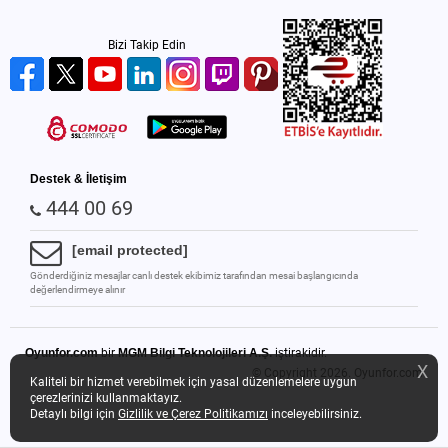
Bizi Takip Edin
Destek & İletişim
444 00 69
[email protected]
Gönderdiğiniz mesajlar canlı destek ekibimiz tarafından mesai başlangıcında
değerlendirmeye alınır
Oyunfor.com
bir
MGM Bilgi Teknolojileri A.Ş.
iştirakidir.
X
© Copyright 2026.
Oyunfor.com
Kaliteli bir hizmet verebilmek için yasal düzenlemelere uygun
çerezlerinizi kullanmaktayız.
Detaylı bilgi için
Gizlilik ve Çerez Politikamızı
inceleyebilirsiniz.