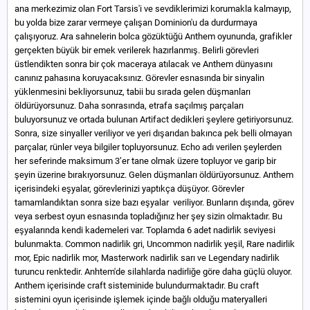
ana merkezimiz olan Fort Tarsis'i ve sevdiklerimizi korumakla kalmayıp,
bu yolda bize zarar vermeye çalışan Dominion'u da durdurmaya
çalışıyoruz. Ara sahnelerin bolca gözüktüğü Anthem oyununda, grafikler
gerçekten büyük bir emek verilerek hazırlanmış. Belirli görevleri
üstlendikten sonra bir çok maceraya atılacak ve Anthem dünyasını
canınız pahasına koruyacaksınız. Görevler esnasında bir sinyalin
yüklenmesini bekliyorsunuz, tabii bu sırada gelen düşmanları
öldürüyorsunuz. Daha sonrasında, etrafa saçılmış parçaları
buluyorsunuz ve ortada bulunan Artifact dedikleri şeylere getiriyorsunuz.
Sonra, size sinyaller veriliyor ve yeri dışarıdan bakınca pek belli olmayan
parçalar, rünler veya bilgiler topluyorsunuz. Echo adı verilen şeylerden
her seferinde maksimum 3’er tane olmak üzere topluyor ve garip bir
şeyin üzerine bırakıyorsunuz. Gelen düşmanları öldürüyorsunuz. Anthem
içerisindeki eşyalar, görevlerinizi yaptıkça düşüyor. Görevler
tamamlandıktan sonra size bazı eşyalar veriliyor. Bunların dışında, görev
veya serbest oyun esnasında topladığınız her şey sizin olmaktadır. Bu
eşyalarında kendi kademeleri var. Toplamda 6 adet nadirlik seviyesi
bulunmakta. Common nadirlik gri, Uncommon nadirlik yeşil, Rare nadirlik
mor, Epic nadirlik mor, Masterwork nadirlik sarı ve Legendary nadirlik
turuncu renktedir. Anhtem'de silahlarda nadirliğe göre daha güçlü oluyor.
Anthem içerisinde craft sisteminide bulundurmaktadır. Bu craft
sistemini oyun içerisinde işlemek içinde bağlı olduğu materyalleri