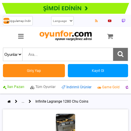
Uygulamayı İndir
Giriş Yap
Kayıt Ol
İlan Pazarı
Tüm Oyunlar
İndirimli Ürünler
Game Gold
...
Infinite Lagrange 1280 Chu Coins