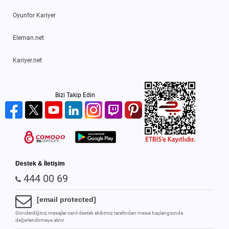
Oyunfor Kariyer
Eleman.net
Kariyer.net
Bizi Takip Edin
Destek & İletişim
444 00 69
[email protected]
Gönderdiğiniz mesajlar canlı destek ekibimiz tarafından mesai başlangıcında
değerlendirmeye alınır