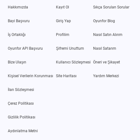
Hakkımızda
Kayıt Ol
Sıkça Sorulan Sorular
Bayi Başvuru
Giriş Yap
Oyunfor Blog
İş Ortaklığı
Profilim
Nasıl Satın Alırım
Oyunfor API Başvuru
Şifremi Unuttum
Nasıl Satarım
Bize Ulaşın
Kullanıcı Sözleşmesi
Öneri ve Şikayet
Kişisel Verilerin Korunması
Site Haritası
Yardım Merkezi
İlan Sözleşmesi
Çerez Politikası
Gizlilik Politikası
Aydınlatma Metni